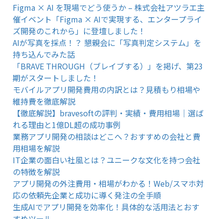
Figma × AI を現場でどう使うか – 株式会社アツラエ主
催イベント「Figma × AIで実現する、エンタープライ
ズ開発のこれから」に登壇しました！
AIが写真を採点！？ 懇親会に「写真判定システム」を
持ち込んでみた話
「BRAVE THROUGH（ブレイブする）」を掲げ、第23
期がスタートしました！
モバイルアプリ開発費用の内訳とは？見積もり相場や
維持費を徹底解説
【徹底解説】bravesoftの評判・実績・費用相場｜選ば
れる理由と1億DL超の成功事例
業務アプリ開発の相談はどこへ？おすすめの会社と費
用相場を解説
IT企業の面白い社風とは？ユニークな文化を持つ会社
の特徴を解説
アプリ開発の外注費用・相場がわかる！Web/スマホ対
応の依頼先企業と成功に導く発注の全手順
生成AIでアプリ開発を効率化！具体的な活用法とおす
すめツール