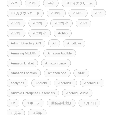
22卒
23卒
24卒
31アイスクリーム
100万ダウンロード
2019年
2020年
2021
2021年
2022年
2022年卒
2023
2023年
2023年卒
Actifio
Admin Directory API
AI
AI StLike
Amazing MEIJIN
Amazon Audible
Amazon Braket
Amazon Linux
Amazon Location
amazon one
AMP
analytics
Android
Android11
Android 12
Android Enterprise Essentials
Android Studio
TV
スポーツ
開発会社比較
７月７日
８周年
９周年