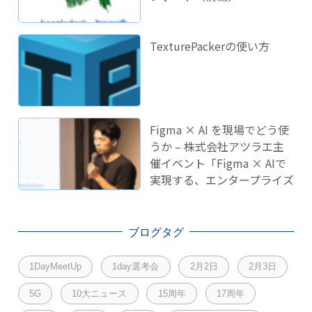
TexturePackerの使い方
Figma × AI を現場でどう使
うか – 株式会社アツラエ主
催イベント「Figma × AIで
実現する、エンタープライズ
開発のこれから」に登壇し
ました！
ブログタグ
1DayMeetUp
1day選考会
2月2日
2月3日
5G
10大ニュース
15周年
17周年