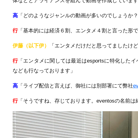
体などとアライアンスを組んで動画を作成していま
高
「どのようなジャンルの動画が多いのでしょうか
行
「基本的には経済６割、エンタメ４割と言った形
伊藤（以下伊）
「エンタメだけだと思ってましたけ
行
「エンタメに関しては最近はesportsに特化し
なども行なっております」
高
「ライブ配信と言えば、御社には別部署にて弊社
e
行
「そうですね、存じております。eventosの名前