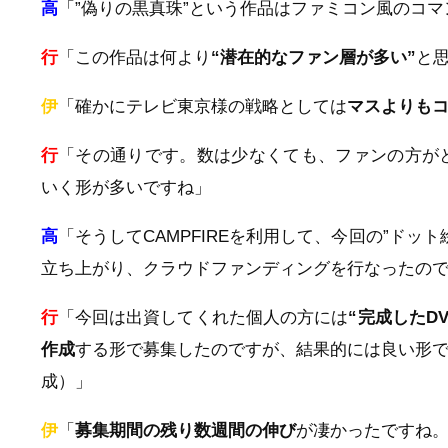
高
「”偽りの黒真珠”という作品はファミコン風のコ
行
「この作品は何より
“潜在的なファン層が多い”
と
伊
「確かにテレビ東京様の戦略としては
マスよりも
行
「その通りです。数は少なくても、ファンの方が
いく形が多いですね」
高
「そうしてCAMPFIREを利用して、今回の”ド
立ち上がり、クラウドファンディングを行なったの
行
「今回は出資してくれた個人の方には
“完成したD
作成
する形で募集したのですが、結果的には良い形で終わ
成）」
伊
「
募集期間の残り数週間の伸び
が凄かったですね