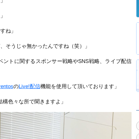
す」
？」
ですね」
ど、そうじゃ無かったんですね（笑）」
たイベントに関するスポンサー戦略やSNS戦略、ライブ配信
ventos
の
Live!配信
機能を使用して頂いております」
は結構色々な所で聞きますよ」