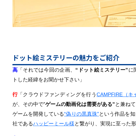
ドット絵ミステリーの魅力をご紹介
高
「それでは今回の企画、
“ドット絵ミステリー”
に
トした経緯をお聞かせ下さい」
行
「クラウドファンディングを行う
CAMPFIRE
が、その中で”
ゲームの動画化は需要がある”
と兼ねて
ゲームを開発している
“偽りの黒真珠”
という作品を知
社である
ハッピーミール様
と繋がり、実現に至った