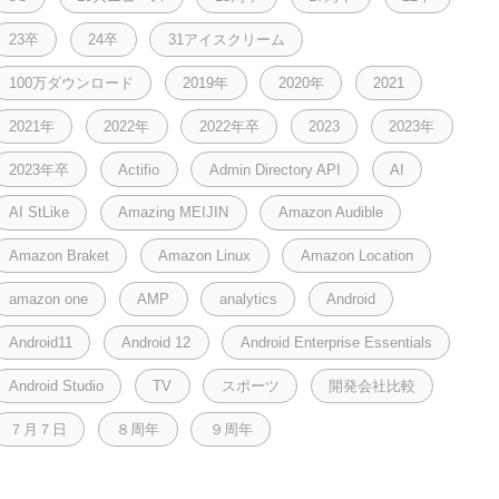
23卒
24卒
31アイスクリーム
100万ダウンロード
2019年
2020年
2021
2021年
2022年
2022年卒
2023
2023年
2023年卒
Actifio
Admin Directory API
AI
AI StLike
Amazing MEIJIN
Amazon Audible
Amazon Braket
Amazon Linux
Amazon Location
amazon one
AMP
analytics
Android
Android11
Android 12
Android Enterprise Essentials
Android Studio
TV
スポーツ
開発会社比較
７月７日
８周年
９周年