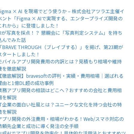
Figma × AI を現場でどう使うか – 株式会社アツラエ主催イ
ベント「Figma × AIで実現する、エンタープライズ開発の
これから」に登壇しました！
AIが写真を採点！？ 懇親会に「写真判定システム」を持ち
込んでみた話
「BRAVE THROUGH（ブレイブする）」を掲げ、第23期が
スタートしました！
モバイルアプリ開発費用の内訳とは？見積もり相場や維持
費を徹底解説
【徹底解説】bravesoftの評判・実績・費用相場｜選ばれる
理由と1億DL超の成功事例
業務アプリ開発の相談はどこへ？おすすめの会社と費用相
場を解説
IT企業の面白い社風とは？ユニークな文化を持つ会社の特
徴を解説
アプリ開発の外注費用・相場がわかる！Web/スマホ対応の
依頼先企業と成功に導く発注の全手順
生成AIでアプリ開発を効率化！具体的な活用法とおすすめツ