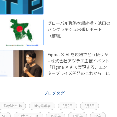
グローバル戦略本部統括・池田の
バングラデシュ出張レポート
（前編）
Figma × AI を現場でどう使うか
– 株式会社アツラエ主催イベント
「Figma × AIで実現する、エン
タープライズ開発のこれから」に
登壇しました！
ブログタグ
1DayMeetUp
1day選考会
2月2日
2月3日
5G
10大ニュース
15周年
17周年
22卒