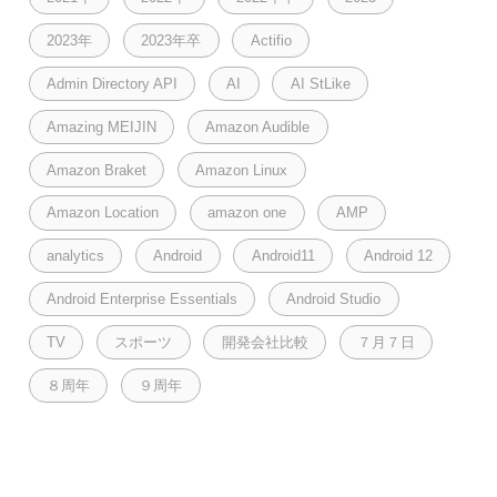
2023年
2023年卒
Actifio
Admin Directory API
AI
AI StLike
Amazing MEIJIN
Amazon Audible
Amazon Braket
Amazon Linux
Amazon Location
amazon one
AMP
analytics
Android
Android11
Android 12
Android Enterprise Essentials
Android Studio
TV
スポーツ
開発会社比較
７月７日
８周年
９周年