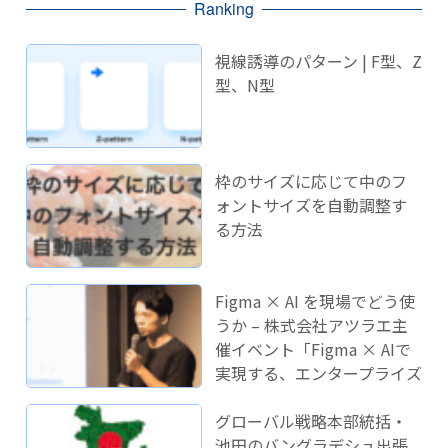
Ranking
視線誘導のパターン | F型、Z
型、N型
枠のサイズに応じて中のフ
ォントサイズを自動調整す
る方法
Figma × AI を現場でどう使
うか – 株式会社アツラエ主
催イベント「Figma × AIで
実現する、エンタープライズ
開発のこれから」に登壇し
ました！
グローバル戦略本部統括・
池田のバングラデシュ出張