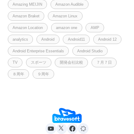
Amazing MEIJIN
Amazon Audible
Amazon Braket
Amazon Linux
Amazon Location
amazon one
AMP
analytics
Android
Android11
Android 12
Android Enterprise Essentials
Android Studio
TV
スポーツ
開発会社比較
７月７日
８周年
９周年