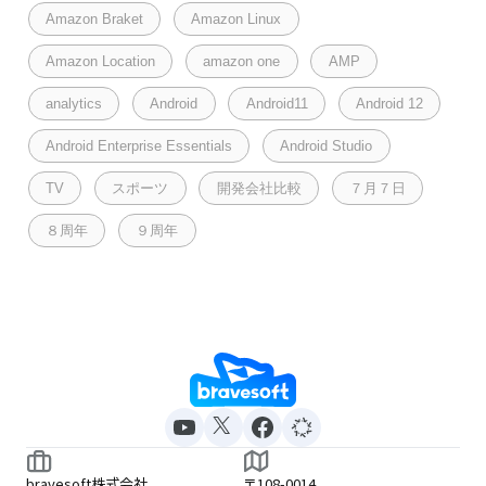
Amazon Braket
Amazon Linux
Amazon Location
amazon one
AMP
analytics
Android
Android11
Android 12
Android Enterprise Essentials
Android Studio
TV
スポーツ
開発会社比較
７月７日
８周年
９周年
bravesoft株式会社
〒108-0014