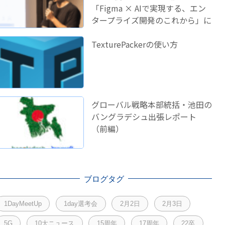
「Figma × AIで実現する、エン
タープライズ開発のこれから」に
登壇しました！
TexturePackerの使い方
グローバル戦略本部統括・池田の
バングラデシュ出張レポート
（前編）
ブログタグ
1DayMeetUp
1day選考会
2月2日
2月3日
5G
10大ニュース
15周年
17周年
22卒