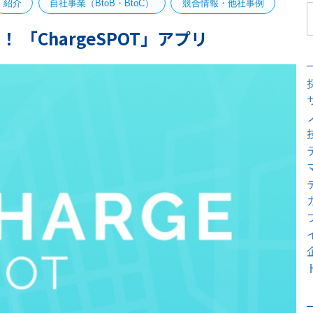
紹介
自社事業（BtoB・BtoC）
競合情報・他社事例
「ChargeSPOT」アプリ