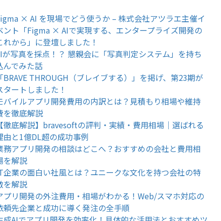
Figma × AI を現場でどう使うか – 株式会社アツラエ主催イ
ベント「Figma × AIで実現する、エンタープライズ開発の
これから」に登壇しました！
AIが写真を採点！？ 懇親会に「写真判定システム」を持ち
込んでみた話
「BRAVE THROUGH（ブレイブする）」を掲げ、第23期が
スタートしました！
モバイルアプリ開発費用の内訳とは？見積もり相場や維持
費を徹底解説
【徹底解説】bravesoftの評判・実績・費用相場｜選ばれる
理由と1億DL超の成功事例
業務アプリ開発の相談はどこへ？おすすめの会社と費用相
場を解説
IT企業の面白い社風とは？ユニークな文化を持つ会社の特
徴を解説
アプリ開発の外注費用・相場がわかる！Web/スマホ対応の
依頼先企業と成功に導く発注の全手順
生成AIでアプリ開発を効率化！具体的な活用法とおすすめツ