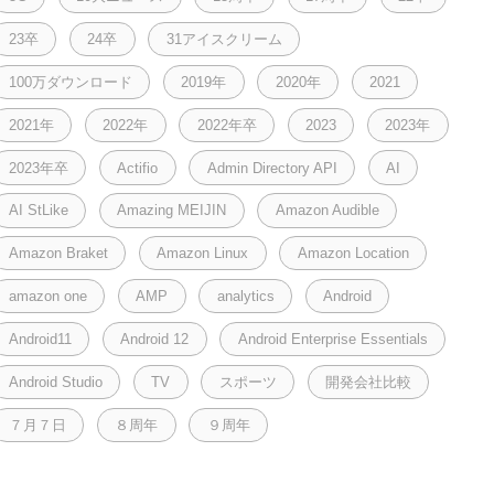
23卒
24卒
31アイスクリーム
100万ダウンロード
2019年
2020年
2021
2021年
2022年
2022年卒
2023
2023年
2023年卒
Actifio
Admin Directory API
AI
AI StLike
Amazing MEIJIN
Amazon Audible
Amazon Braket
Amazon Linux
Amazon Location
amazon one
AMP
analytics
Android
Android11
Android 12
Android Enterprise Essentials
Android Studio
TV
スポーツ
開発会社比較
７月７日
８周年
９周年