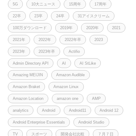
5G
10大ニュース
15周年
17周年
22卒
23卒
24卒
31アイスクリーム
100万ダウンロード
2019年
2020年
2021
2021年
2022年
2022年卒
2023
2023年
2023年卒
Actifio
Admin Directory API
AI
AI StLike
Amazing MEIJIN
Amazon Audible
Amazon Braket
Amazon Linux
Amazon Location
amazon one
AMP
analytics
Android
Android11
Android 12
Android Enterprise Essentials
Android Studio
TV
スポーツ
開発会社比較
７月７日