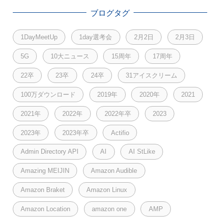
ブログタグ
1DayMeetUp
1day選考会
2月2日
2月3日
5G
10大ニュース
15周年
17周年
22卒
23卒
24卒
31アイスクリーム
100万ダウンロード
2019年
2020年
2021
2021年
2022年
2022年卒
2023
2023年
2023年卒
Actifio
Admin Directory API
AI
AI StLike
Amazing MEIJIN
Amazon Audible
Amazon Braket
Amazon Linux
Amazon Location
amazon one
AMP