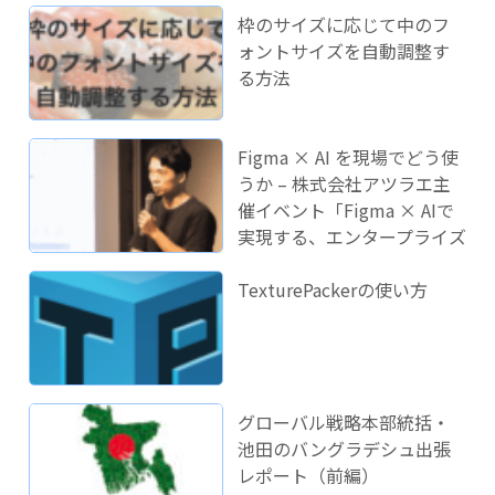
枠のサイズに応じて中のフ
ォントサイズを自動調整す
る方法
Figma × AI を現場でどう使
うか – 株式会社アツラエ主
催イベント「Figma × AIで
実現する、エンタープライズ
開発のこれから」に登壇し
ました！
TexturePackerの使い方
グローバル戦略本部統括・
池田のバングラデシュ出張
レポート（前編）