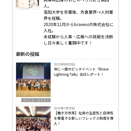
人。
高知大学を卒業後、外食業界→人材業
界を経験。
2020年11月からbravesoft株式会社に
入社。
未経験から人事・広報への挑戦を決断
し日々楽しく奮闘中です！
最新の投稿
2025年9月29日
年に一度のピッチイベント『Brave
Lightning Talk』当日レポート！
イベント・セミナー
2025年7月29日
【働き方改革】社員の生産性と自律性
を尊重する新しいフレックス制度を導
入！