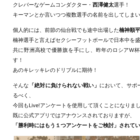
クレバーなゲームコンダクター・
西澤健太
選手！
キーマンとか言いつつ複数選手の名前を出してしま
個人的には、前節の仙台戦でも途中出場した
楠神順
楠神選手と言えばセクシーフットボールで日本中を
共に野洲高校で優勝旗を手にし、昨年のロシアW杯
す！
あのキレッキレのドリブルに期待！
そんな
「絶対に負けられない戦い」
において、サポ
るべく、
今回もLive!アンケートを使用して頂くことになりま
既に公式アプリではアナウンスされておりますが、
「勝利時にはもう１つアンケートをご検討」されて