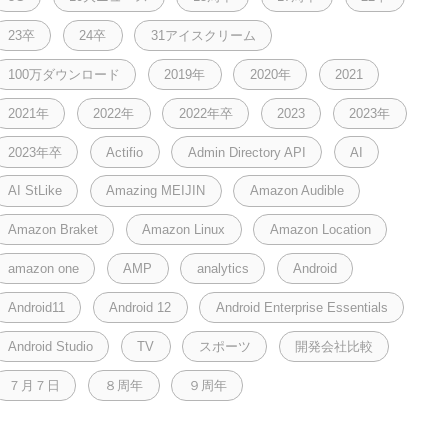
23卒
24卒
31アイスクリーム
100万ダウンロード
2019年
2020年
2021
2021年
2022年
2022年卒
2023
2023年
2023年卒
Actifio
Admin Directory API
AI
AI StLike
Amazing MEIJIN
Amazon Audible
Amazon Braket
Amazon Linux
Amazon Location
amazon one
AMP
analytics
Android
Android11
Android 12
Android Enterprise Essentials
Android Studio
TV
スポーツ
開発会社比較
７月７日
８周年
９周年