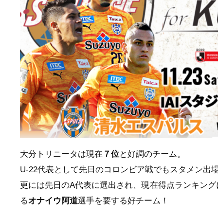
大分トリニータは現在
７位
と好調のチーム。
U-22代表として先日のコロンビア戦でもスタメン出
更には先日のA代表に選出され、現在得点ランキング
る
オナイウ阿道
選手を要する好チーム！