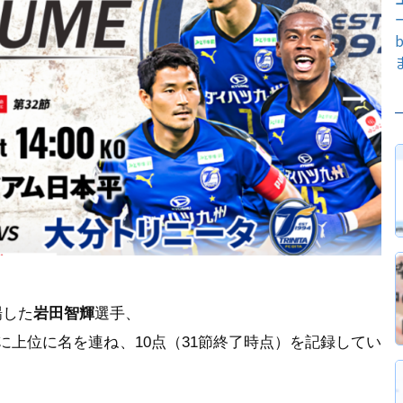
場した
岩田智輝
選手、
に上位に名を連ね、10点（31節終了時点）を記録してい