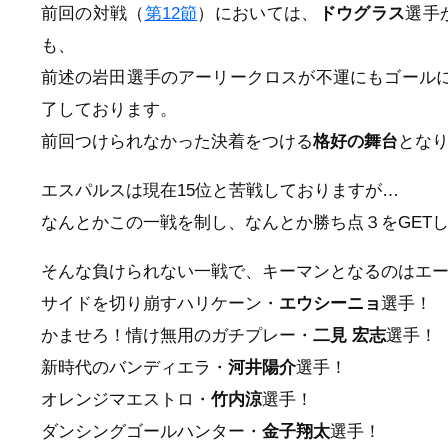
前回の対戦（
第12節
）においては、
ドウグラス
選手
も、
前述の岩田選手のアーリークロスが不運にもゴールに
了しております。
前回つけられなかった決着をつける
格好の舞台
とな
エスパルスは現在15位と苦戦しておりますが…
なんとかこの一戦を制し、なんとか勝ち点３をGET
そんな負けられない一戦で、キーマンとなるのはエ
サイドを切り崩すハリケーン・
エウシーニョ
選手！
かませろ！情け無用のガチプレー・
二見 宏志
選手！
新時代のバンディエラ・
河井陽介
選手！
オレンジマエストロ・
竹内涼
選手！
ダンシングゴールハンター・
金子翔太
選手！