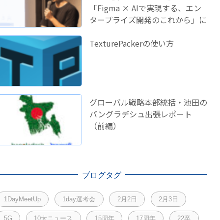
「Figma × AIで実現する、エン
タープライズ開発のこれから」に
登壇しました！
TexturePackerの使い方
グローバル戦略本部統括・池田の
バングラデシュ出張レポート
（前編）
ブログタグ
1DayMeetUp
1day選考会
2月2日
2月3日
5G
10大ニュース
15周年
17周年
22卒