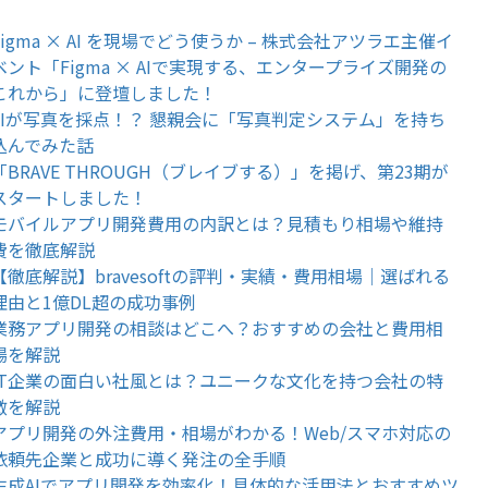
Figma × AI を現場でどう使うか – 株式会社アツラエ主催イ
ベント「Figma × AIで実現する、エンタープライズ開発の
これから」に登壇しました！
AIが写真を採点！？ 懇親会に「写真判定システム」を持ち
込んでみた話
「BRAVE THROUGH（ブレイブする）」を掲げ、第23期が
スタートしました！
モバイルアプリ開発費用の内訳とは？見積もり相場や維持
費を徹底解説
【徹底解説】bravesoftの評判・実績・費用相場｜選ばれる
理由と1億DL超の成功事例
業務アプリ開発の相談はどこへ？おすすめの会社と費用相
場を解説
IT企業の面白い社風とは？ユニークな文化を持つ会社の特
徴を解説
アプリ開発の外注費用・相場がわかる！Web/スマホ対応の
依頼先企業と成功に導く発注の全手順
生成AIでアプリ開発を効率化！具体的な活用法とおすすめツ