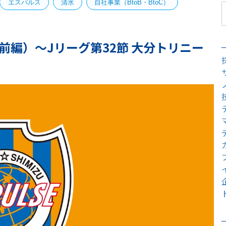
エスパルス
清水
自社事業（BtoB・BtoC）
（前編）〜Jリーグ第32節 大分トリニー