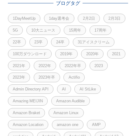
ブログタグ
1DayMeetUp
1day選考会
2月2日
2月3日
5G
10大ニュース
15周年
17周年
22卒
23卒
24卒
31アイスクリーム
100万ダウンロード
2019年
2020年
2021
2021年
2022年
2022年卒
2023
2023年
2023年卒
Actifio
Admin Directory API
AI
AI StLike
Amazing MEIJIN
Amazon Audible
Amazon Braket
Amazon Linux
Amazon Location
amazon one
AMP