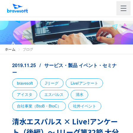
ホーム
ブログ
2019.11.25
サービス・製品
イベント・セミナ
ー
bravesoft
Jリーグ
Live!アンケート
アイスタ
エスパルス
清水
自社事業（BtoB・BtoC）
社外イベント
清水エスパルス × Live!アンケー
ト（後編）〜Jリーグ第32節 大分