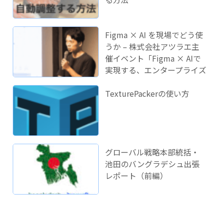
Figma × AI を現場でどう使
うか – 株式会社アツラエ主
催イベント「Figma × AIで
実現する、エンタープライズ
開発のこれから」に登壇し
ました！
TexturePackerの使い方
グローバル戦略本部統括・
池田のバングラデシュ出張
レポート（前編）