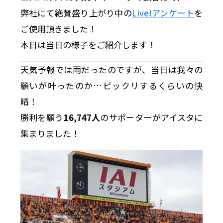
弊社にて絶賛盛り上がり中の
Live!アンケート
を
ご使用頂きました！
本日は当日の様子をご紹介します！
天気予報では雨だったのですが、当日は我々の
願いが叶ったのか…ビックリするくらいの快
晴！
勝利を願う
16,747人
のサポーターがアイスタに
集まりました！