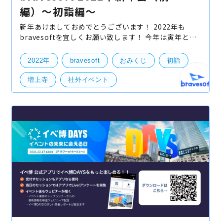
編）〜初詣編〜
新年あけましておめでとうございます！ 2022年も
bravesoftを宜しくお願い致します！ 今年は寅年とい
うことで虎に扮してみましたが… そんな感じで2022年
シーズンもSTART、本日仕事始めと言うことで一昨
2022年
bravesoft
おみくじ
初詣
年、昨年に
増上寺
社外イベント