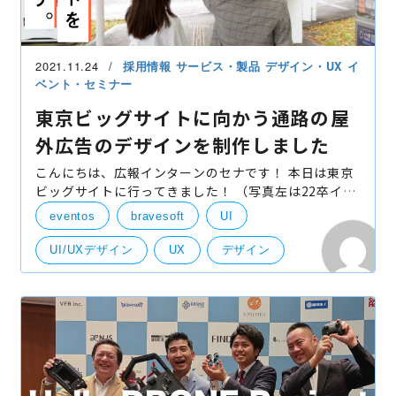
2021.11.24
採用情報
サービス・製品
デザイン・UX
イ
ベント・セミナー
東京ビッグサイトに向かう通路の屋
外広告のデザインを制作しました
こんにちは、広報インターンのセナです！ 本日は東京
ビッグサイトに行ってきました！ （写真左は22卒イン
ターンのオンちゃん） なんで東京ビッグサイトに来て
eventos
bravesoft
UI
みたかというと… 実は、東京ビッグサイトがある国際
UI/UXデザイン
UX
デザイン
広告
東京ビッグサイト
看板
社外イベント
UI・UXデザイン