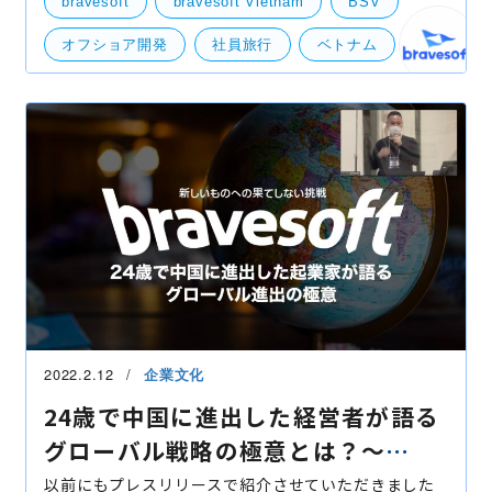
bravesoft
bravesoft Vietnam
BSV
の３名がゲストとして本旅行に同行して参りました。
本ブログで
オフショア開発
社員旅行
ベトナム
社外イベント
2022.2.12
企業文化
24歳で中国に進出した経営者が語る
グローバル戦略の極意とは？〜
bravesoftのグローバル展開〜
以前にもプレスリリースで紹介させていただきました