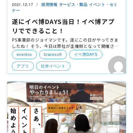
2021.12.17
採用情報
サービス・製品
イベント・セミ
ナー
遂にイベ博DAYS当日！イベ博アプ
リでできること！
PS事業部のジョイマンです。遂にこの日がやってきま
したね！ そう、今日は弊社が主催側となって開催され
るイベント『イベ博DAYS』の当日であります。 イベ博
eventos
bravesoft
イベ博DAYS
DAYSに合わせて先日リリースした『イベ博アプリ』は
イン
アプリ
社外イベント