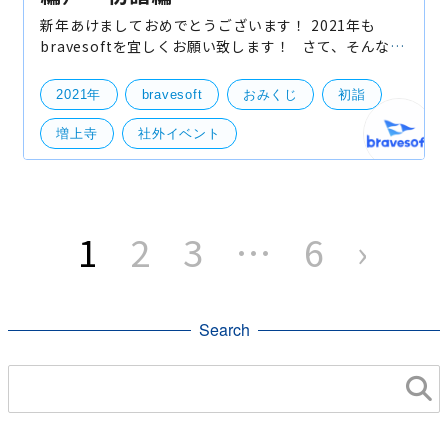
新年あけましておめでとうございます！ 2021年も
bravesoftを宜しくお願い致します！ さて、そんな感
じでbravesoftは2021年の始業を、 昨日1月4日から開
始致しましたが昨年に引き続き、今年も年始は初詣を
2021年
bravesoft
おみくじ
初詣
増上寺
社外イベント
投
稿
1
2
3
…
6
›
の
ペ
ー
ジ
送
り
Search