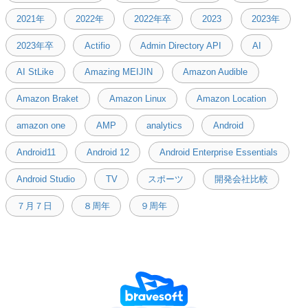
2021年
2022年
2022年卒
2023
2023年
2023年卒
Actifio
Admin Directory API
AI
AI StLike
Amazing MEIJIN
Amazon Audible
Amazon Braket
Amazon Linux
Amazon Location
amazon one
AMP
analytics
Android
Android11
Android 12
Android Enterprise Essentials
Android Studio
TV
スポーツ
開発会社比較
７月７日
８周年
９周年