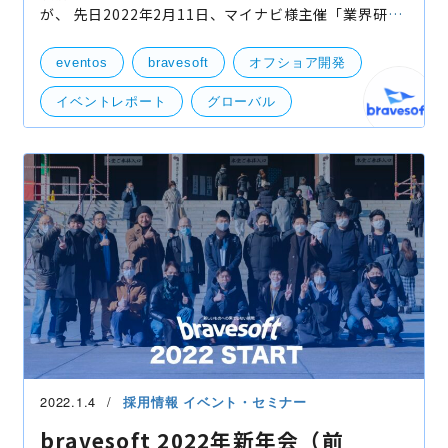
が、 先日2022年2月11日、マイナビ様主催「業界研究
EXPO」経済産業省×マイナビ2023特別講座「積極的
にグローバル化に取り組む日本企業の活動を特集」に
eventos
bravesoft
オフショア開発
て、braveso
イベントレポート
グローバル
マイナビ
部活動
登壇
社外イベント
2022.1.4
採用情報
イベント・セミナー
bravesoft 2022年新年会（前