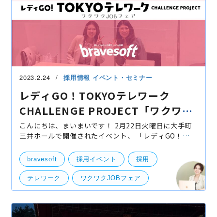
2023.2.24
採用情報
イベント・セミナー
レディGO！TOKYOテレワーク
CHALLENGE PROJECT「ワクワク
JOBフェア」に参加してきました！
こんにちは、まいまいです！ 2月22日火曜日に大手町
三井ホールで開催されたイベント、 「レディGO！
TOKYOテレワーク CHALLENGE PROJECT "ワクワク
JOBフェア"」にbravesoftが出展してきました！ 本日
bravesoft
採用イベント
採用
はそのイベント
テレワーク
ワクワクJOBフェア
営業事務
社外イベント