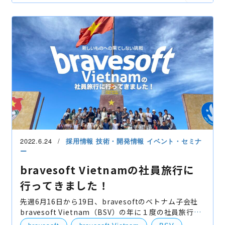
2022.6.24
採用情報
技術・開発情報
イベント・セミナ
ー
bravesoft Vietnamの社員旅行に
行ってきました！
先週6月16日から19日、bravesoftのベトナム子会社
bravesoft Vietnam（BSV）の年に１度の社員旅行が
ありまして、代表の菅澤をはじめとする弊社社員２名