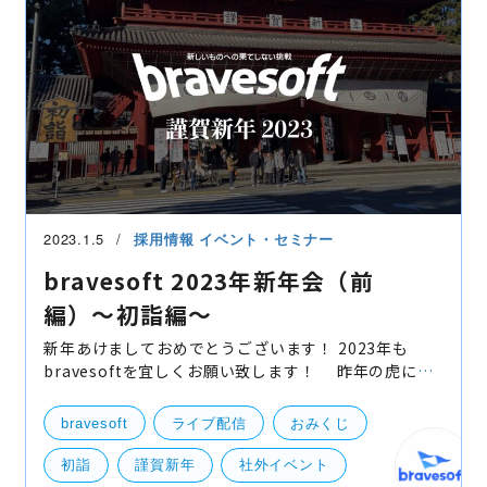
2023.1.5
採用情報
イベント・セミナー
bravesoft 2023年新年会（前
編）〜初詣編〜
新年あけましておめでとうございます！ 2023年も
bravesoftを宜しくお願い致します！ 昨年の虎に引
き続き、今年は卯年ということでウサギに扮してみま
した。 そんな感じで2023年シーズンも昨日
bravesoft
ライブ配信
おみくじ
初詣
謹賀新年
社外イベント