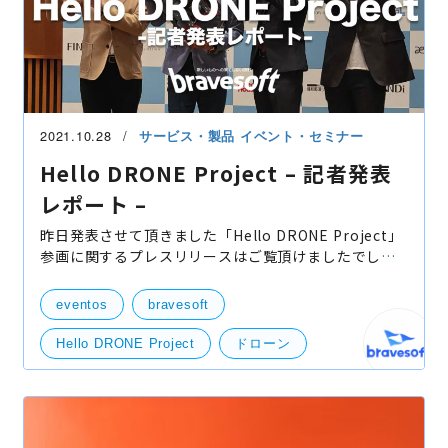
2021.10.28
サービス・製品
イベント・セミナー
Hello DRONE Project – 記者発表
レポート –
昨日発表させて頂きました「Hello DRONE Project」
参画に関するプレスリリースはご覧頂けましたでしょ
うか？ 記載の通り、bravesoftはVFR株式会社様と、
藤和那須リゾート株式会社様が主催するDRONE（ドロ
eventos
bravesoft
ーン）を
Hello DRONE Project
ドローン
記者発表
社外イベント