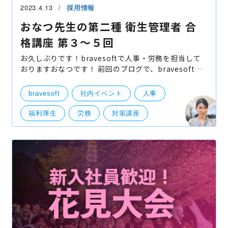
2023.4.13
採用情報
おなつ先生の第二種 衛生管理者 合
格講座 第３〜５回
お久しぶりです！bravesoftで人事・労務を担当して
おりますおなつです！ 前回のブログで、bravesoftの
広報採用部メンバーが「第二種 衛生管理者」の取得を
目指していることをお伝えさせていただきましたが、
bravesoft
社内イベント
人事
今回
福利厚生
労務
対策講座
第二種 衛生管理者
人事・労務