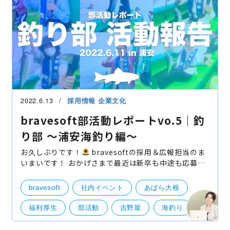
2022.6.13
採用情報
企業文化
bravesoft部活動レポートvo.5｜釣
り部 〜浦安海釣り編〜
お久しぶりです！
bravesoftの採用＆広報担当のま
いまいです！ おかげさまで最近は新卒も中途も応募が
多く、てんてこまい状態、もとい「てんてこまいま
い」状態なのですが、そんな最中の先週土曜日、6月11
bravesoft
社内イベント
あばら大根
日、「
福利厚生
部活動
吉野屋
海釣り
釣り部