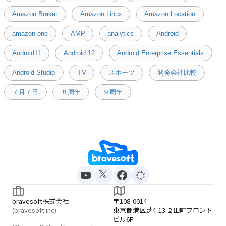
Amazon Braket
Amazon Linux
Amazon Location
amazon one
AMP
analytics
Android
Android11
Android 12
Android Enterprise Essentials
Android Studio
TV
スポーツ
開発会社比較
７月７日
８周年
９周年
bravesoft株式会社
〒108-0014
(bravesoft inc)
東京都港区芝4-13-2 田町フロント
ビル6F