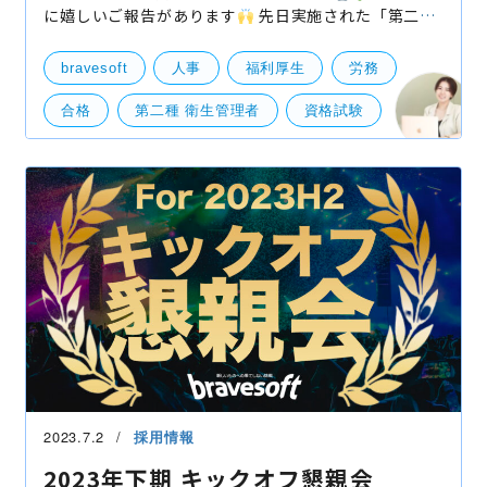
に嬉しいご報告があります
先日実施された「第二種
衛生管理者試験」に、私とチーコで受験してきたので
すが、無事合格することができました！！
今回は合
bravesoft
人事
福利厚生
労務
格
合格
第二種 衛生管理者
資格試験
人事・労務
2023.7.2
採用情報
2023年下期 キックオフ懇親会