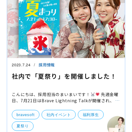
2023.7.24
採用情報
社内で「夏祭り」を開催しました！
こんにちは、採用担当のまいまいです！
先週金曜
日、7月21日はBrave Lightning Talkが開催され、 今
回のコンセプトは「夏祭り」だったので、浴衣や甚
平、法被など夏の装いで各自発表をしていただきまし
bravesoft
社内イベント
福利厚生
た！
夏祭り