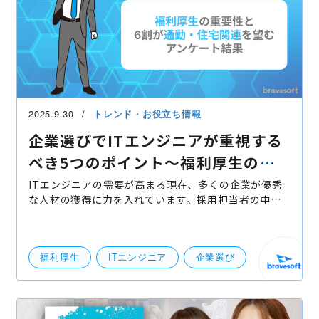
2025.9.30
トレンド・お役立ち情報
企業選びでITエンジニアが重視する
べき5つのポイント〜福利厚生の重
要性と6割が通勤・住宅関連を望む
ITエンジニアの需要が高まる現在、多くの企業が優秀
な人材の獲得に力を入れています。採用担当者の中に
アンケート結果〜
は、エンジニアにとって魅力的な企業とはどのような
企業なのか、具体的にイメージできない方もいるかも
しれま
福利厚生
ITエンジニア
企業選び