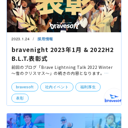
2023.1.24
採用情報
bravenight 2023年1月 & 2022H2
B.L.T.表彰式
前回のブログ「Brave Lightning Talk 2022 Winter
〜雪のクリスマス〜」の続きの内容となります。
10:00から16:30までB.L.T.が開催され、16:30から
17:15の間で審査が行われました。 そして17:00から
bravesoft
社内イベント
福利厚生
は、毎月の風物
表彰