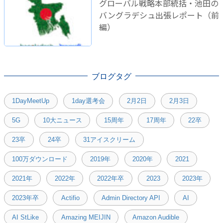
グローバル戦略本部統括・池田の
バングラデシュ出張レポート（前
編）
ブログタグ
1DayMeetUp
1day選考会
2月2日
2月3日
5G
10大ニュース
15周年
17周年
22卒
23卒
24卒
31アイスクリーム
100万ダウンロード
2019年
2020年
2021
2021年
2022年
2022年卒
2023
2023年
2023年卒
Actifio
Admin Directory API
AI
AI StLike
Amazing MEIJIN
Amazon Audible