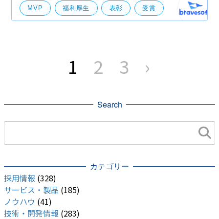
MVP
福利厚生
表彰
受賞
投
稿
1
2
3
›
の
ペ
ー
ジ
送
り
Search
カテゴリー
採用情報
(328)
サービス・製品
(185)
ノウハウ
(41)
技術・開発情報
(283)