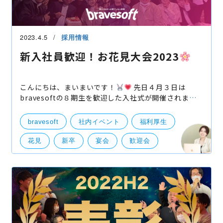
2023.4.5
採用情報
新入社員歓迎！お花見大会2023
こんにちは、まいまいです！
先日４月３日は
bravesoftの８期生を歓迎した入社式が開催されまし
たが・・・ その日の夜は、前回のbraenight後に企画
するも雨で中止となってしまった花見懇親会（社内で
bravesoft
社内イベント
福利厚生
実施しまし
花見
新卒
宴会
歓迎会
芝公園