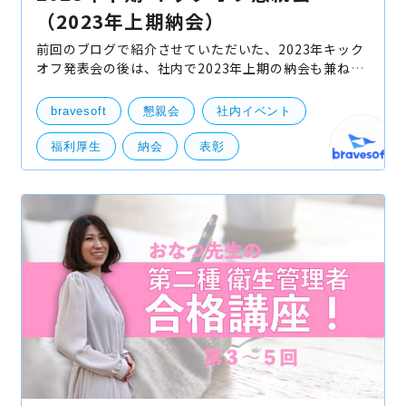
（2023年上期納会）
前回のブログで紹介させていただいた、2023年キック
オフ発表会の後は、社内で2023年上期の納会も兼ね
て、「キックオフ懇親会」を開催いたしました！ ▼
2023年下期キックオフ発表会のイベントレポートはこ
bravesoft
懇親会
社内イベント
ち
福利厚生
納会
表彰
レクリエーション