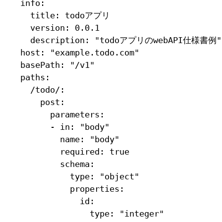
info:

  title: todoアプリ

  version: 0.0.1

  description: "todoアプリのwebAPI仕様書例"

host: "example.todo.com"

basePath: "/v1"

paths:

  /todo/:

    post:

      parameters:

      - in: "body"

        name: "body"

        required: true

        schema:

          type: "object"

          properties:

            id:

              type: "integer"
