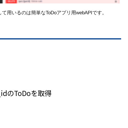
て用いるのは簡単なToDoアプリ用webAPIです。
odo_idのToDoを取得