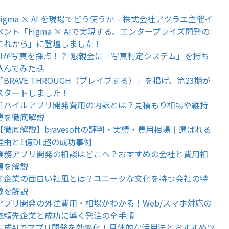
Figma × AI を現場でどう使うか – 株式会社アツラエ主催イ
ベント「Figma × AIで実現する、エンタープライズ開発の
これから」に登壇しました！
AIが写真を採点！？ 懇親会に「写真判定システム」を持ち
込んでみた話
「BRAVE THROUGH（ブレイブする）」を掲げ、第23期が
スタートしました！
モバイルアプリ開発費用の内訳とは？見積もり相場や維持
費を徹底解説
【徹底解説】bravesoftの評判・実績・費用相場｜選ばれる
理由と1億DL超の成功事例
業務アプリ開発の相談はどこへ？おすすめの会社と費用相
場を解説
IT企業の面白い社風とは？ユニークな文化を持つ会社の特
徴を解説
アプリ開発の外注費用・相場がわかる！Web/スマホ対応の
依頼先企業と成功に導く発注の全手順
生成AIでアプリ開発を効率化！具体的な活用法とおすすめツ