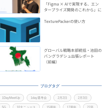
「Figma × AIで実現する、エン
タープライズ開発のこれから」に
登壇しました！
TexturePackerの使い方
グローバル戦略本部統括・池田の
バングラデシュ出張レポート
（前編）
ブログタグ
1DayMeetUp
1day選考会
2月2日
2月3日
5G
10大ニュース
15周年
17周年
22卒