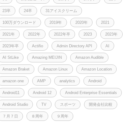
23卒
24卒
31アイスクリーム
100万ダウンロード
2019年
2020年
2021
2021年
2022年
2022年卒
2023
2023年
2023年卒
Actifio
Admin Directory API
AI
AI StLike
Amazing MEIJIN
Amazon Audible
Amazon Braket
Amazon Linux
Amazon Location
amazon one
AMP
analytics
Android
Android11
Android 12
Android Enterprise Essentials
Android Studio
TV
スポーツ
開発会社比較
７月７日
８周年
９周年