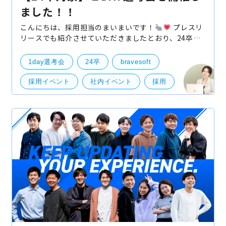
ました！！
こんにちは、採用担当のまいまいです！
プレスリ
リースでも紹介させていただきましたとおり、24卒の
学生を対象とした1DAY選考会が、先週の土曜日2月25
日に開催されました！ ブログでも紹介させていただい
1day選考会
24卒
bravesoft
採用イベント
社内イベント
採用
エンジニア