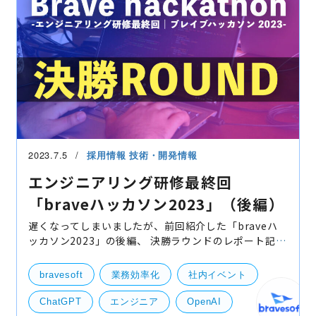
2023.7.5
採用情報
技術・開発情報
エンジニアリング研修最終回
「braveハッカソン2023」（後編）
遅くなってしまいましたが、前回紹介した「braveハ
ッカソン2023」の後編、 決勝ラウンドのレポート記事
を紹介させていただきます！ ▼前編（予選リーグ）記
事はこちら https://www.bravesoft.co.jp/blog/ar
bravesoft
業務効率化
社内イベント
ChatGPT
エンジニア
OpenAI