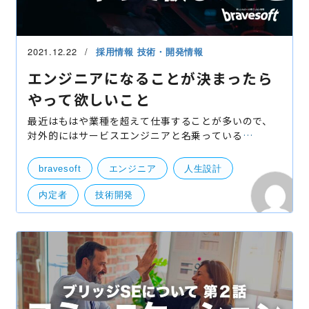
2021.12.22
採用情報
技術・開発情報
エンジニアになることが決まったら
やって欲しいこと
最近はもはや業種を超えて仕事することが多いので、
対外的にはサービスエンジニアと名乗っている
YOSHIKIです。 新卒でエンジニアになりたいって考え
ている人のよくある質問「入社までにやっておいたほ
bravesoft
エンジニア
人生設計
うがいいこと
内定者
技術開発