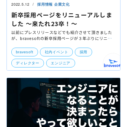
2022.5.12
採用情報
企業文化
新卒採用ページをリニューアルしま
した 〜来たれ23卒！〜
以前にプレスリリースなどでも紹介させて頂きました
が、bravesoftの新卒採用ページが３年ぶりにリニュ
ーアルいたしました！ 本日はリニューアルの経緯など
をお伝えさせていただきます。 新卒採用ページ リ
bravesoft
社内イベント
採用
ディレクター
エンジニア
イベンテック
新卒採用