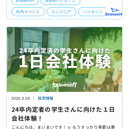
bravesoft
braveハッカソン
回とし
社内イベント
エンジニア
ハッカソン
eventech（イベンテック）
技術開発
2023.3.29
採用情報
24卒内定者の学生さんに向けた１日
会社体験！
こんにちは、まいまいです！☺︎ もうすっかり季節は春