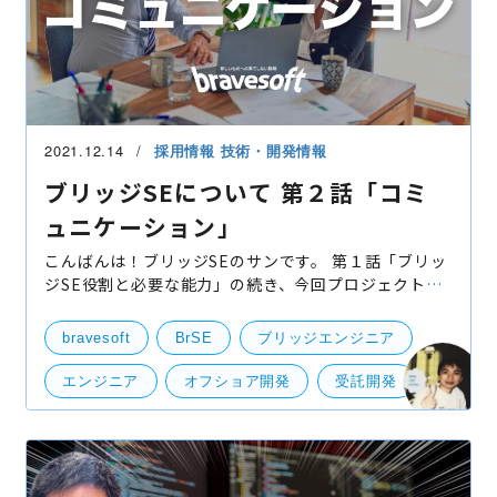
2021.12.14
採用情報
技術・開発情報
ブリッジSEについて 第２話「コミ
ュニケーション」
こんばんは！ブリッジSEのサンです。 第１話「ブリッ
ジSE役割と必要な能力」の続き、今回プロジェクトで
スムーズに「コミュニケーション」する方法について
紹介します。直接会話したり、チャットでコミュニケ
bravesoft
BrSE
ブリッジエンジニア
ーショ
エンジニア
オフショア開発
受託開発
マネジメント