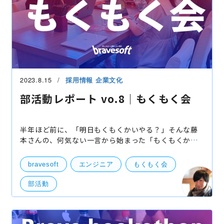
2023.8.15
採用情報
企業文化
部活動レポート vo.8｜もくもく会
半年ほど前に、「明日もくもくかいやる？」そんな藤
本さんの、何気ない一言から始まった「もくもくか
い」。 これまで月に1~2回ほど自主的にメンバーを数
名募り、少し遠出しては”もくもく”と学習したり、"も
bravesoft
エンジニア
もくもく会
くもく"
部活動