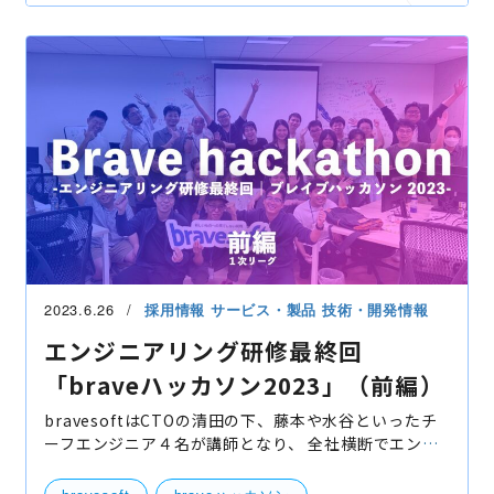
ハッカソン
技術開発
2023.6.26
採用情報
サービス・製品
技術・開発情報
エンジニアリング研修最終回
「braveハッカソン2023」（前編）
bravesoftはCTOの清田の下、藤本や水谷といったチ
ーフエンジニア４名が講師となり、 全社横断でエンジ
ニアの技術・スキル向上に向けた「エンジニアリング
研修」を行なっております。 そのカリキュラムの最終