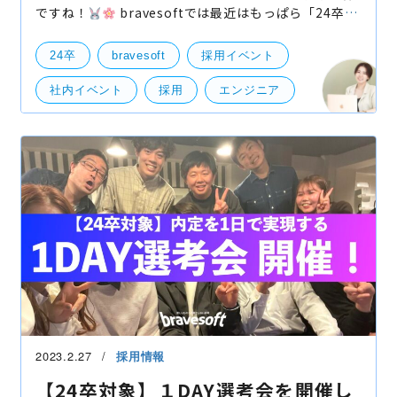
ですね！
bravesoftでは最近はもっぱら「24卒」
の学生の皆さんに向けた採用活動が佳境を迎えていま
す！
前回のブログで「1DAY選考会」の記事を紹
24卒
bravesoft
採用イベント
介させ
社内イベント
採用
エンジニア
新卒
会社体験
2023.2.27
採用情報
【24卒対象】１DAY選考会を開催し