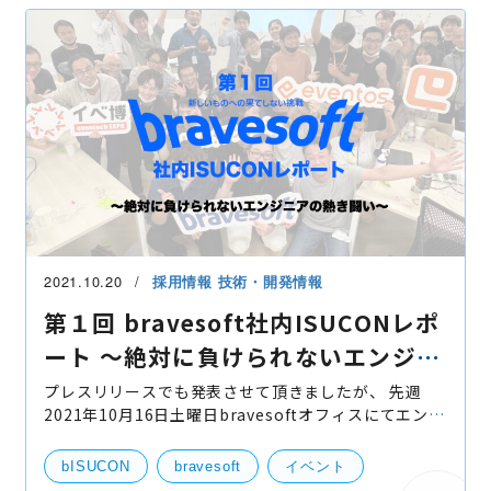
2021.10.20
採用情報
技術・開発情報
第１回 bravesoft社内ISUCONレポ
ート 〜絶対に負けられないエンジニ
アの熱き闘い〜
プレスリリースでも発表させて頂きましたが、 先週
2021年10月16日土曜日bravesoftオフィスにてエンジ
ニアの熱き闘い、 bravesoft Iikanjini Speed Up
Contest、通称"b"ISUCON（ビスコン）が、CTO池田
bISUCON
bravesoft
イベント
率いる技術統括