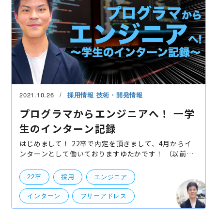
2021.10.26
採用情報
技術・開発情報
プログラマからエンジニアへ！ 一学
生のインターン記録
はじめまして！ 22卒で内定を頂きまして、4月からイ
ンターンとして働いておりますゆたかです！ （以前に
Wantedlyのインタビューでもご紹介頂いておりま
す！） bravesoftでインターンを始めるまでは、アル
22卒
採用
エンジニア
バイトで
インターン
フリーアドレス
インターン・アルバイト
技術開発