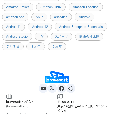
Amazon Braket
Amazon Linux
Amazon Location
amazon one
AMP
analytics
Android
Android11
Android 12
Android Enterprise Essentials
Android Studio
TV
スポーツ
開発会社比較
７月７日
８周年
９周年
bravesoft株式会社
〒108-0014
(bravesoft inc)
東京都港区芝4-13-2 田町フロント
ビル6F