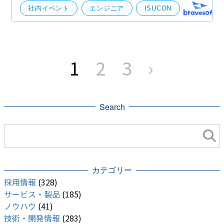
社内イベント
エンジニア
ISUCON
技術開発
サーバー
投
稿
1
2
3
›
の
ペ
ー
ジ
送
り
Search
カテゴリー
採用情報
(328)
サービス・製品
(185)
ノウハウ
(41)
技術・開発情報
(283)