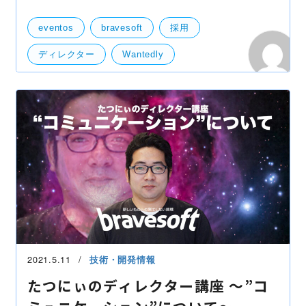
てみますね。 今回はWantedlyの求人ページにあった
私の所属するPS事業部のプロフェッショナルサポート
eventos
bravesoft
採用
の職種
ディレクター
Wantedly
カスタマーサクセス
プロフェッショナルサポート
部活動
職種紹介
2021.5.11
技術・開発情報
たつにぃのディレクター講座 〜”コ