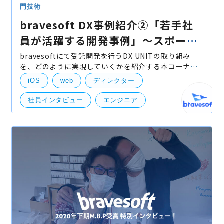
門技術
bravesoft DX事例紹介②「若手社
員が活躍する開発事例」〜スポーツ
観戦アプリ事例〜
bravesoftにて受託開発を行うDX UNITの取り組み
を、どのように実現していくかを紹介する本コーナー
「DX事例紹介」ですが、今回はプロジェクトメンバー
iOS
web
ディレクター
が比較的に若いメンバーでありながら、お客様の要望
にお答えして
社員インタビュー
エンジニア
受託開発
ディレクション
Andoroid