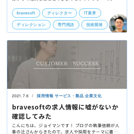
ご挨拶もそこそこに早速脱線しますが、「ピヨピヨ」
というテキストを打ったら予測変換に「ピヨピヨサン
bravesoft
ディレクター
IT業界
ダル
ディレクション
専門用語
技術開発
2021.7.6
採用情報
サービス・製品
企業文化
bravesoftの求人情報に嘘がないか
確認してみた
こんにちは、ジョイマンです！ ブログの執筆依頼が人
事の辻さんからきたので、求人や採用をテーマに書い