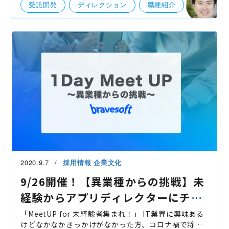
受託開発
ディレクション
職種紹介
2020.9.7
採用情報
企業文化
9/26開催！【異業種からの挑戦】未
経験からアプリディレクターにチャ
レンジしませんか？
「MeetUP for 未経験者集まれ！」 IT業界に興味ある
けどなかなかきっかけがなかった方、コロナ禍で将来