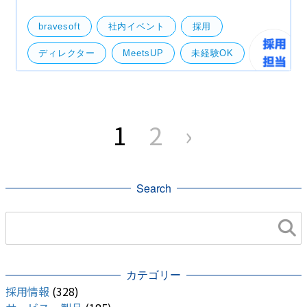
的に不安な業界から盛り上がっているITへ転身したい
方。今回はそんなチャレンジャーを募集すべく未経験
bravesoft
社内イベント
採用
者を対
ディレクター
MeetsUP
未経験OK
投
稿
1
2
›
の
ペ
ー
ジ
送
り
Search
カテゴリー
採用情報
(328)