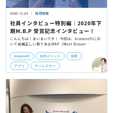
2020.12.24
採用情報
社員インタビュー特別編｜2020年下
期M.B.P 受賞記念インタビュー！
こんにちは！まいまいです！ 今回は、bravesoftにお
いて由緒正しい賞であるMBP（Most Braver
Person：MVPのことを弊社ではMBPと呼んでいま
す）を勝ち取った西野さんにヒーローインタビューに
bravesoft
社内イベント
採用
ご協力頂きました！！（
アプリ
ディレクター
社員インタビュー
エンジニア
MBP
MVP
アプリ開発
友達紹介
リファラル採用
賞金