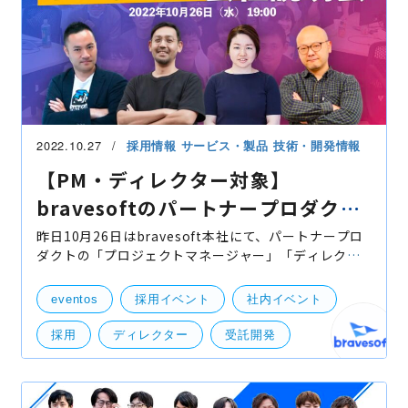
2022.10.27
採用情報
サービス・製品
技術・開発情報
【PM・ディレクター対象】
bravesoftのパートナープロダクト
を対象としたオンライン採用イベン
昨日10月26日はbravesoft本社にて、パートナープロ
ダクトの「プロジェクトマネージャー」「ディレクタ
トレポート！
ー」を対象としたオンライン採用イベントを開催しま
した。 本日はそのイベントレポートを紹介させていた
eventos
採用イベント
社内イベント
だきます
採用
ディレクター
受託開発
Live!アンケート
オンラインイベント
プロジェクトマネージャー