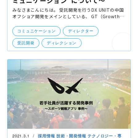
ミュニケーション”について〜
みなさまこんにちは。 受託開発を行うDX UNITの中国
オフショア開発をメインとしている、 GT（Growth
by Technology）事業部でディレクターの仕事をして
いるたつにぃです！ 余談ですが本日5月11日は私の誕
コミュニケーション
ディレクター
生日でござ
受託開発
ディレクション
2021.3.1
採用情報
技術・開発情報
テクノロジー・専