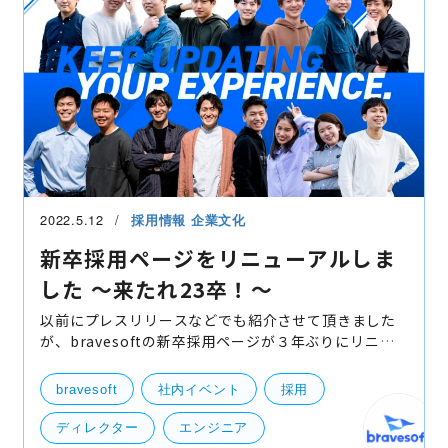
2022.5.12
採用情報
企業文化
新卒採用ページをリニューアルしま
した 〜来たれ23卒！〜
以前にプレスリリースなどでも紹介させて頂きました
が、bravesoftの新卒採用ページが３年ぶりにリニュ
ーアルいたしました！ 本日はリニューアルの経緯など
をお伝えさせていただきます。 新卒採用ページ リ
bravesoft
社内イベント
採用
ディレクター
エンジニア