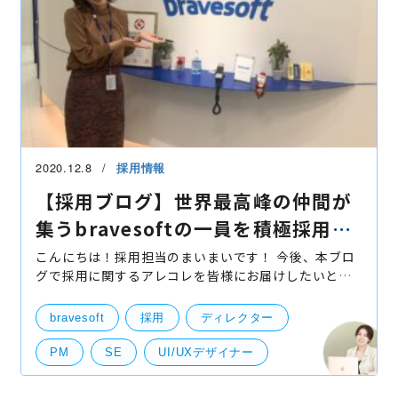
2020.12.8
採用情報
【採用ブログ】世界最高峰の仲間が
集うbravesoftの一員を積極採用
中！
こんにちは！採用担当のまいまいです！ 今後、本ブロ
グで採用に関するアレコレを皆様にお届けしたいと思
っておりますので宜しくお願いします！ 今回は、
bravesoftの求める人物像のご紹介をしていきま
bravesoft
採用
ディレクター
す！！ &nb
PM
SE
UI/UXデザイナー
福利厚生