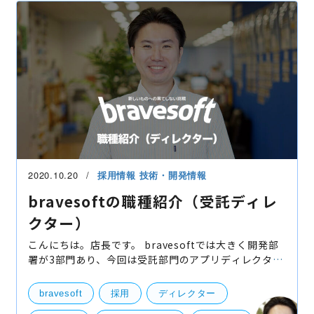
2020.10.20
採用情報
技術・開発情報
bravesoftの職種紹介（受託ディレ
クター）
こんにちは。店長です。 bravesoftでは大きく開発部
署が3部門あり、今回は受託部門のアプリディレクター
のお仕事をご紹介したいと思います。 受託アプリディ
レクターってこんなお仕事 受託部門のアプリデ
bravesoft
採用
ディレクター