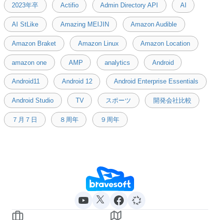
2023年卒
Actifio
Admin Directory API
AI
AI StLike
Amazing MEIJIN
Amazon Audible
Amazon Braket
Amazon Linux
Amazon Location
amazon one
AMP
analytics
Android
Android11
Android 12
Android Enterprise Essentials
Android Studio
TV
スポーツ
開発会社比較
７月７日
８周年
９周年