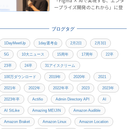
「Figma × AIで実現する、エンタ
ープライズ開発のこれから」に登
壇しました！
ブログタグ
1DayMeetUp
1day選考会
2月2日
2月3日
5G
10大ニュース
15周年
17周年
22卒
23卒
24卒
31アイスクリーム
100万ダウンロード
2019年
2020年
2021
2021年
2022年
2022年卒
2023
2023年
2023年卒
Actifio
Admin Directory API
AI
AI StLike
Amazing MEIJIN
Amazon Audible
Amazon Braket
Amazon Linux
Amazon Location