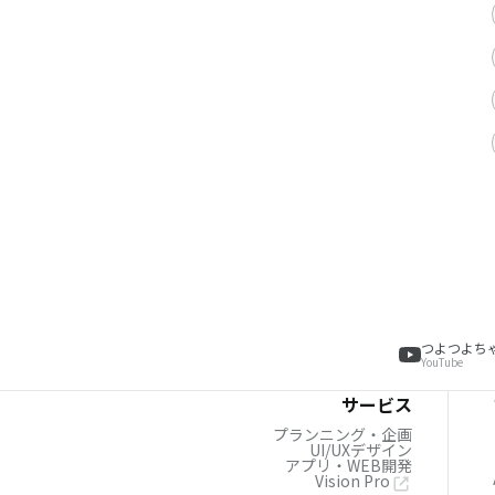
つよつよち
YouTube
サービス
プランニング・企画
UI/UXデザイン
アプリ・WEB開発
Vision Pro