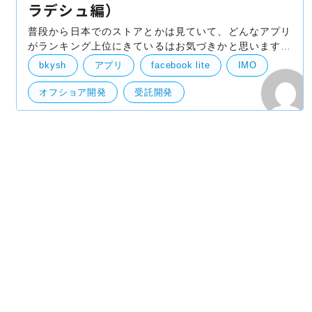
ラデシュ編）
普段から日本でのストアとかは見ていて、どんなアプリ
がランキング上位にきているはお気づきかと思います。
これから何回かに分けて海外ではどうか？というのを紹
bkysh
アプリ
facebook lite
IMO
介していこうと思います。まずは、通常アメリカとかが
オフショア開発
受託開発
バングラデシュ
海外ビジネス
Andoroid
競合情報・他社事例