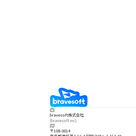
bravesoft株式会社
(bravesoft inc)
〒108-0014