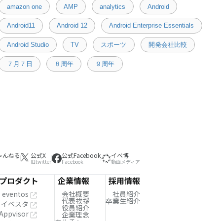
amazon one
AMP
analytics
Android
Android11
Android 12
Android Enterprise Essentials
Android Studio
TV
スポーツ
開発会社比較
７月７日
８周年
９周年
ゃんねる
公式X
公式Facebook
イベ博
旧twitter
Facebook
動画メディア
プロダクト
企業情報
採用情報
eventos
会社概要
社員紹介
代表挨拶
卒業生紹介
イベスタ
役員紹介
Appvisor
企業理念