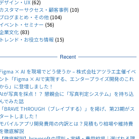
デザイン・UX
(62)
カスタマーサクセス・顧客事例
(10)
ブログまとめ・その他
(104)
イベント・セミナー
(56)
企業文化
(83)
トレンド・お役立ち情報
(15)
Recent
Figma × AI を現場でどう使うか – 株式会社アツラエ主催イベ
ント「Figma × AIで実現する、エンタープライズ開発のこれ
から」に登壇しました！
AIが写真を採点！？ 懇親会に「写真判定システム」を持ち込
んでみた話
「BRAVE THROUGH（ブレイブする）」を掲げ、第23期がス
タートしました！
モバイルアプリ開発費用の内訳とは？見積もり相場や維持費
を徹底解説
【徹底解説】bravesoftの評判・実績・費用相場｜選ばれる理