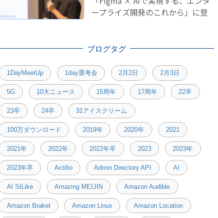
「Figma × AIで実現する、エンタ
ープライズ開発のこれから」に登
壇しました！
ブログタグ
1DayMeetUp
1day選考会
2月2日
2月3日
5G
10大ニュース
15周年
17周年
22卒
23卒
24卒
31アイスクリーム
100万ダウンロード
2019年
2020年
2021
2021年
2022年
2022年卒
2023
2023年
2023年卒
Actifio
Admin Directory API
AI
AI StLike
Amazing MEIJIN
Amazon Audible
Amazon Braket
Amazon Linux
Amazon Location