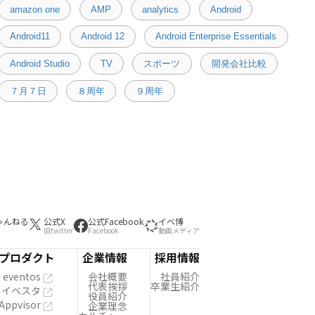
amazon one
AMP
analytics
Android
Android11
Android 12
Android Enterprise Essentials
Android Studio
TV
スポーツ
開発会社比較
７月７日
８周年
９周年
ゃんねる
公式X
公式Facebook
イベ博
旧twitter
Facebook
動画メディア
プロダクト
企業情報
採用情報
eventos
会社概要
社員紹介
代表挨拶
卒業生紹介
イベスタ
役員紹介
Appvisor
企業理念