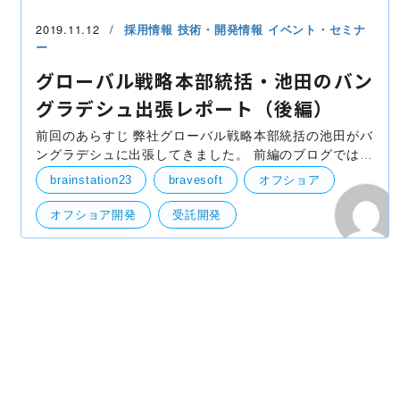
2019.11.12
採用情報
技術・開発情報
イベント・セミナ
ー
グローバル戦略本部統括・池田のバン
グラデシュ出張レポート（後編）
前回のあらすじ 弊社グローバル戦略本部統括の池田がバ
ングラデシュに出張してきました。 前編のブログでは、
バングラデシュの大学や政府系機構などに訪問し、「日
brainstation23
bravesoft
オフショア
本とバングラデシュが現状どのような技術交流、教育
オフショア開発
受託開発
オールドダッカ
スターモスク
バングラデシュ
デニムEXPO
リキシャ
社外イベント