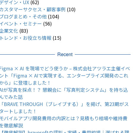
デザイン・UX
(62)
カスタマーサクセス・顧客事例
(10)
ブログまとめ・その他
(104)
イベント・セミナー
(56)
企業文化
(83)
トレンド・お役立ち情報
(15)
Recent
Figma × AI を現場でどう使うか – 株式会社アツラエ主催イベ
ント「Figma × AIで実現する、エンタープライズ開発のこれ
から」に登壇しました！
AIが写真を採点！？ 懇親会に「写真判定システム」を持ち込
んでみた話
「BRAVE THROUGH（ブレイブする）」を掲げ、第23期がス
タートしました！
モバイルアプリ開発費用の内訳とは？見積もり相場や維持費
を徹底解説
【徹底解説】bravesoftの評判・実績・費用相場｜選ばれる理