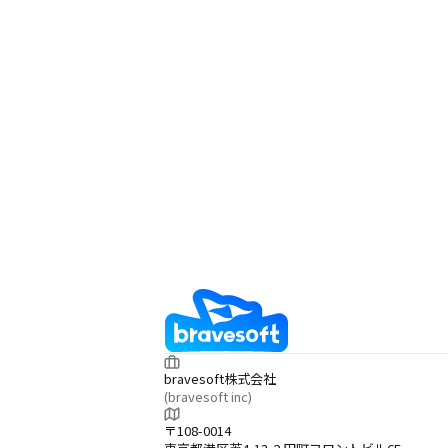
bravesoft株式会社
(bravesoft inc)
〒108-0014