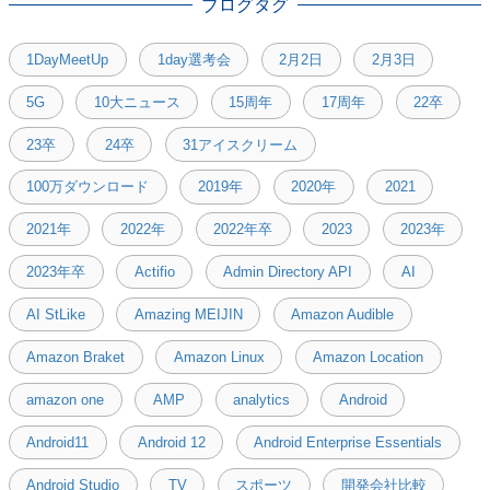
ブログタグ
1DayMeetUp
1day選考会
2月2日
2月3日
5G
10大ニュース
15周年
17周年
22卒
23卒
24卒
31アイスクリーム
100万ダウンロード
2019年
2020年
2021
2021年
2022年
2022年卒
2023
2023年
2023年卒
Actifio
Admin Directory API
AI
AI StLike
Amazing MEIJIN
Amazon Audible
Amazon Braket
Amazon Linux
Amazon Location
amazon one
AMP
analytics
Android
Android11
Android 12
Android Enterprise Essentials
Android Studio
TV
スポーツ
開発会社比較