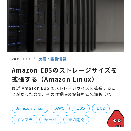
2019.10.1
技術・開発情報
Amazon EBSのストレージサイズを
拡張する（Amazon Linux）
最近 Amazon EBS のストレージサイズを拡張するこ
とがあったので、その作業時の記録を備忘録も兼ねて
共有しておきたいと思います。 昔は EBS のストレージ
サイズを変更する際はインスタンスを停止させて、ボ
Amazon Linux
AWS
EBS
EC2
リュー
インフラ
サーバ
技術開発
サーバー