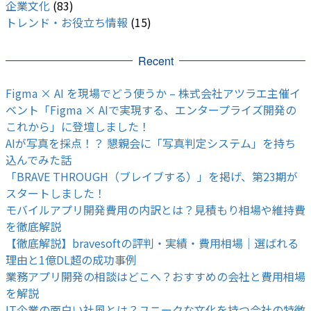
企業文化
(83)
トレンド・お役立ち情報
(15)
Recent
Figma × AI を現場でどう使うか – 株式会社アツラエ主催イ
ベント「Figma × AIで実現する、エンタープライズ開発の
これから」に登壇しました！
AIが写真を採点！？ 懇親会に「写真判定システム」を持ち
込んでみた話
「BRAVE THROUGH（ブレイブする）」を掲げ、第23期が
スタートしました！
モバイルアプリ開発費用の内訳とは？見積もり相場や維持費
を徹底解説
【徹底解説】bravesoftの評判・実績・費用相場｜選ばれる
理由と1億DL超の成功事例
業務アプリ開発の相談はどこへ？おすすめの会社と費用相場
を解説
IT企業の面白い社風とは？ユニークな文化を持つ会社の特徴