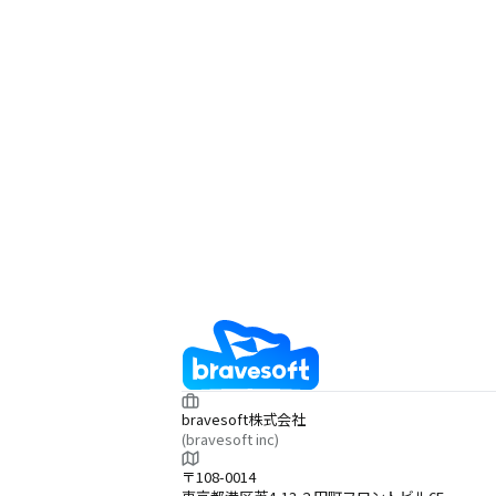
bravesoft株式会社
(bravesoft inc)
〒108-0014