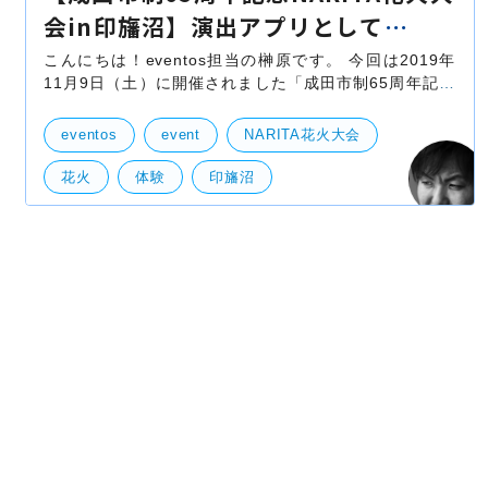
会in印旛沼】演出アプリとして
eventosが採用！
こんにちは！eventos担当の榊原です。 今回は2019年
11月9日（土）に開催されました「成田市制65周年記念
NARITA花火大会in印旛沼」の演出アプリとしてeventos
が採用されましたのでこちらの情報をお届けしようと思
eventos
event
NARITA花火大会
い
花火
体験
印旛沼
自社事業（BtoB・BtoC）
社外イベント