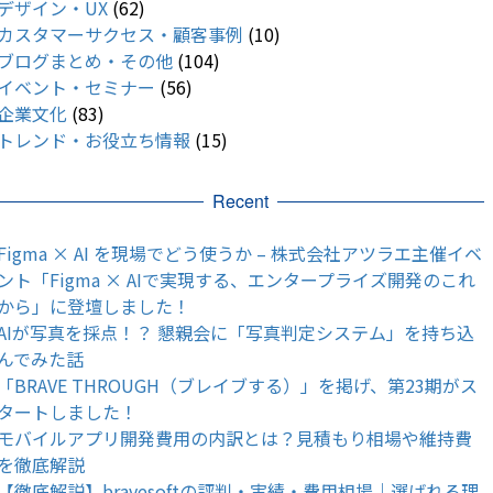
デザイン・UX
(62)
カスタマーサクセス・顧客事例
(10)
ブログまとめ・その他
(104)
イベント・セミナー
(56)
企業文化
(83)
トレンド・お役立ち情報
(15)
Recent
Figma × AI を現場でどう使うか – 株式会社アツラエ主催イベ
ント「Figma × AIで実現する、エンタープライズ開発のこれ
から」に登壇しました！
AIが写真を採点！？ 懇親会に「写真判定システム」を持ち込
んでみた話
「BRAVE THROUGH（ブレイブする）」を掲げ、第23期がス
タートしました！
モバイルアプリ開発費用の内訳とは？見積もり相場や維持費
を徹底解説
【徹底解説】bravesoftの評判・実績・費用相場｜選ばれる理