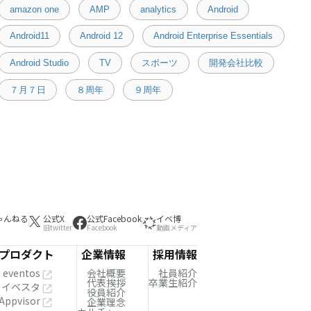
amazon one
AMP
analytics
Android
Android11
Android 12
Android Enterprise Essentials
Android Studio
TV
スポーツ
開発会社比較
７月７日
８周年
９周年
ゃんねる
公式X
公式Facebook
イベ博
旧twitter
Facebook
動画メディア
プロダクト
企業情報
採用情報
eventos
会社概要
社員紹介
代表挨拶
卒業生紹介
イベスタ
役員紹介
Appvisor
企業理念