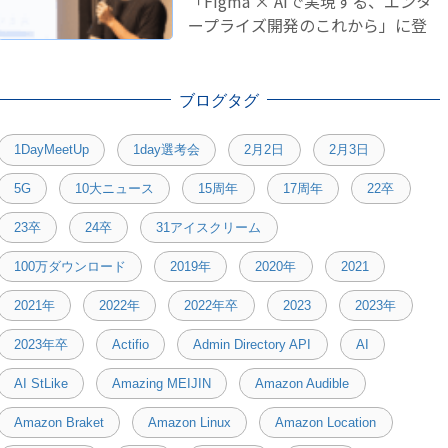
「Figma × AIで実現する、エンタ
ープライズ開発のこれから」に登
壇しました！
ブログタグ
1DayMeetUp
1day選考会
2月2日
2月3日
5G
10大ニュース
15周年
17周年
22卒
23卒
24卒
31アイスクリーム
100万ダウンロード
2019年
2020年
2021
2021年
2022年
2022年卒
2023
2023年
2023年卒
Actifio
Admin Directory API
AI
AI StLike
Amazing MEIJIN
Amazon Audible
Amazon Braket
Amazon Linux
Amazon Location