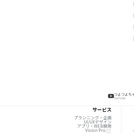
つよつよち
YouTube
サービス
プランニング・企画
UI/UXデザイン
アプリ・WEB開発
Vision Pro