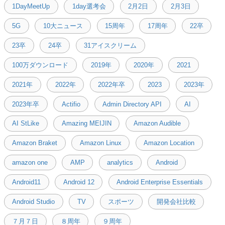
1DayMeetUp
1day選考会
2月2日
2月3日
5G
10大ニュース
15周年
17周年
22卒
23卒
24卒
31アイスクリーム
100万ダウンロード
2019年
2020年
2021
2021年
2022年
2022年卒
2023
2023年
2023年卒
Actifio
Admin Directory API
AI
AI StLike
Amazing MEIJIN
Amazon Audible
Amazon Braket
Amazon Linux
Amazon Location
amazon one
AMP
analytics
Android
Android11
Android 12
Android Enterprise Essentials
Android Studio
TV
スポーツ
開発会社比較
７月７日
８周年
９周年