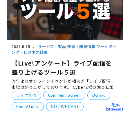
2021.9.15
サービス・製品
技術・開発情報
マーケティ
ング・ビジネス戦略
【Live!アンケート】ライブ配信を
盛り上げるツール５選
昨年よりオンラインイベントが相次ぎ「ライブ配信」
市場は盛り上がっております。 CyberZ様の調査結果に
よると、ここ5年は右肩上がりとなり「2024年には
ライブ配信
Comment Screen
Doneru
1,000億円規模にも到達する」と言われており、コロナ
が収束し
FaceVTuber
GO:LIVECAST
Live!アンケート
開発・便利ツール
競合情報・他社事例