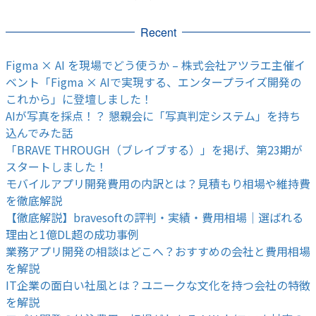
Recent
Figma × AI を現場でどう使うか – 株式会社アツラエ主催イ
ベント「Figma × AIで実現する、エンタープライズ開発の
これから」に登壇しました！
AIが写真を採点！？ 懇親会に「写真判定システム」を持ち
込んでみた話
「BRAVE THROUGH（ブレイブする）」を掲げ、第23期が
スタートしました！
モバイルアプリ開発費用の内訳とは？見積もり相場や維持費
を徹底解説
【徹底解説】bravesoftの評判・実績・費用相場｜選ばれる
理由と1億DL超の成功事例
業務アプリ開発の相談はどこへ？おすすめの会社と費用相場
を解説
IT企業の面白い社風とは？ユニークな文化を持つ会社の特徴
を解説