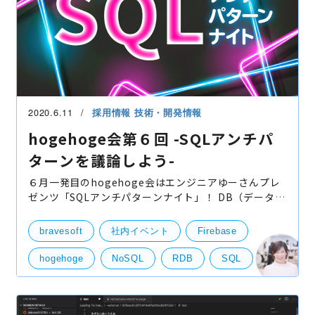
2020.6.11
採用情報
技術・開発情報
hogehoge会第６回 -SQLアンチパ
ターンを議論しよう-
６月一発目のhogehoge会はエンジニアゆーさんプレ
ゼンツ「SQLアンチパターンナイト」！ DB（データベ
ース）を操作するデータベース言語「SQL」の使い方
についてみんなでディスカッションしようというテー
bravesoft
社内イベント
Firebase
マです。今
hogehoge
NoSQL
RDB
SQL
アンチパターン
リモート
技術開発
サーバー