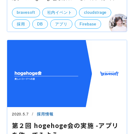
を迎えました！ちなみに 第１回は「リモート環境での
困ったことの共有＆俺スゲー環境自慢」 第２回は
bravesoft
社内イベント
cloudstrage
「hogehoge
採用
DB
アプリ
Firebase
Heroku
hogehoge
nuxt
OAuth
個人開発
川柳
2020.5.7
採用情報
第２回 hogehoge会の実施 -アプリ