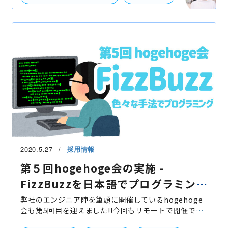
ブレイブスタジオ
コードレビュー
リモート
2020.5.27
採用情報
第５回hogehoge会の実施 -
FizzBuzzを日本語でプログラミン
グ、からの色々な手法へ-
弊社のエンジニア陣を筆頭に開催しているhogehoge
会も第5回目を迎えました!!今回もリモートで開催で
す。 ちなみに過去の開催テーマは第1回目は「リモート