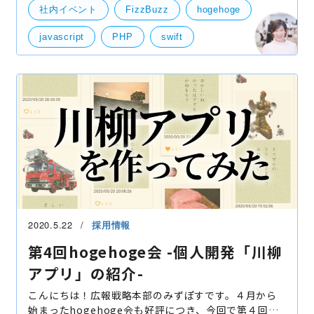
hogehoge会「リモート環境での困ったことの共有＆
社内イベント
FizzBuzz
hogehoge
俺スゲー環
javascript
PHP
swift
プログラミング
リモート
2020.5.22
採用情報
第4回hogehoge会 -個人開発「川柳
アプリ」の紹介-
こんにちは！広報戦略本部のみずぽすです。４月から
始まったhogehoge会も好評につき、今回で第４回目