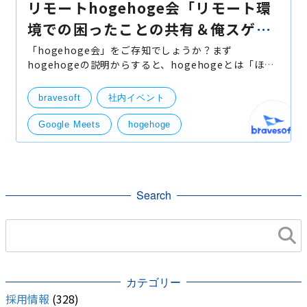
リモートhogehoge会「リモート環
境での困ったことの共有＆俺スゲー
環境自慢」
「hogehoge会」をご存知でしょうか？まず
hogehogeの説明からすると、hogehogeとは「ほげ
ほげ」と読み、「入力しやすい」という理由でダミー
データに使われる無意味な文字列ですが、エンジニア
bravesoft
社内イベント
が暫定的・一時的に使用
Google Meets
hogehoge
リモートワーク
Meets
ZOOM
自宅作業
赤ちゃん
Search
カテゴリー
採用情報
(328)