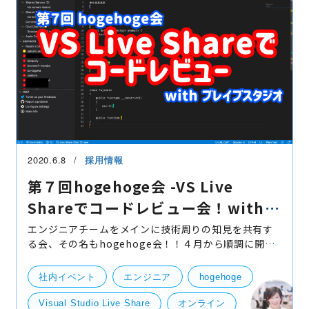
2020.6.8
採用情報
第７回hogehoge会 -VS Live
Shareでコードレビュー会！with
ブレイブスタジオ-
エンジニアチームをメインに技術周りの知見を共有す
る会、その名もhogehoge会！！４月から順調に開催
を続け、今回が第７回目となりました！第１回目は
「リモートhogehoge会「リモート環境での困ったこ
社内イベント
エンジニア
hogehoge
との共有＆俺ス
Visual Studio Live Share
オンライン