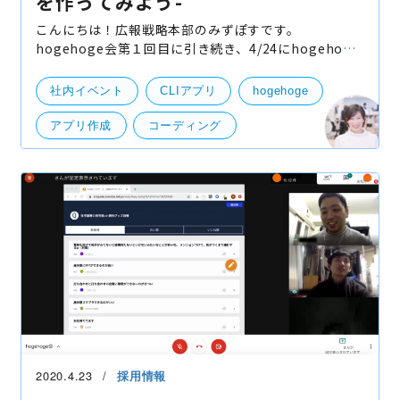
を作ってみよう-
こんにちは！広報戦略本部のみずぽすです。
hogehoge会第１回目に引き続き、4/24にhogehoge
第2回目が開催されました。 今回のhogehoge会は一
気に技術寄りなテーマとなりました。その様子をレポ
社内イベント
CLIアプリ
hogehoge
ートしていきたいと
アプリ作成
コーディング
プログラミング
2020.4.23
採用情報