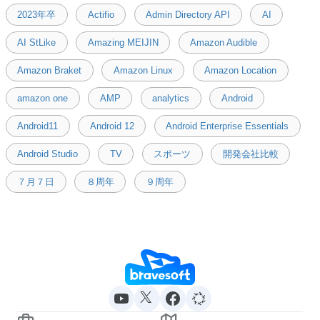
2023年卒
Actifio
Admin Directory API
AI
AI StLike
Amazing MEIJIN
Amazon Audible
Amazon Braket
Amazon Linux
Amazon Location
amazon one
AMP
analytics
Android
Android11
Android 12
Android Enterprise Essentials
Android Studio
TV
スポーツ
開発会社比較
７月７日
８周年
９周年