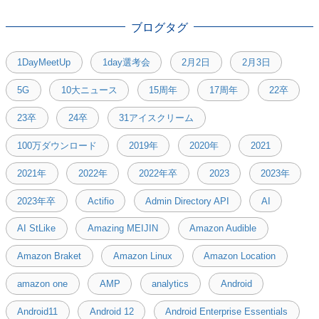
ブログタグ
1DayMeetUp
1day選考会
2月2日
2月3日
5G
10大ニュース
15周年
17周年
22卒
23卒
24卒
31アイスクリーム
100万ダウンロード
2019年
2020年
2021
2021年
2022年
2022年卒
2023
2023年
2023年卒
Actifio
Admin Directory API
AI
AI StLike
Amazing MEIJIN
Amazon Audible
Amazon Braket
Amazon Linux
Amazon Location
amazon one
AMP
analytics
Android
Android11
Android 12
Android Enterprise Essentials