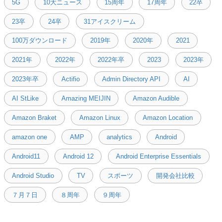
5G
10大ニュース
15周年
17周年
22卒
23卒
24卒
31アイスクリーム
100万ダウンロード
2019年
2020年
2021
2021年
2022年
2022年卒
2023
2023年
2023年卒
Actifio
Admin Directory API
AI
AI StLike
Amazing MEIJIN
Amazon Audible
Amazon Braket
Amazon Linux
Amazon Location
amazon one
AMP
analytics
Android
Android11
Android 12
Android Enterprise Essentials
Android Studio
TV
スポーツ
開発会社比較
７月７日
８周年
９周年