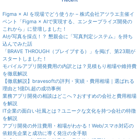
Figma × AI を現場でどう使うか – 株式会社アツラエ主催イ
ベント「Figma × AIで実現する、エンタープライズ開発の
これから」に登壇しました！
AIが写真を採点！？ 懇親会に「写真判定システム」を持ち
込んでみた話
「BRAVE THROUGH（ブレイブする）」を掲げ、第23期が
スタートしました！
モバイルアプリ開発費用の内訳とは？見積もり相場や維持費
を徹底解説
【徹底解説】bravesoftの評判・実績・費用相場｜選ばれる
理由と1億DL超の成功事例
業務アプリ開発の相談はどこへ？おすすめの会社と費用相場
を解説
IT企業の面白い社風とは？ユニークな文化を持つ会社の特徴
を解説
アプリ開発の外注費用・相場がわかる！Web/スマホ対応の
依頼先企業と成功に導く発注の全手順