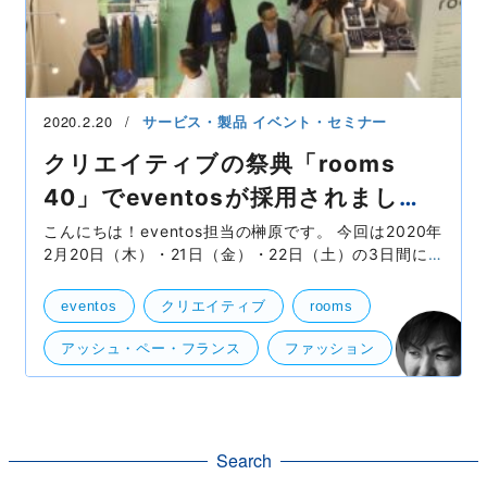
2020.2.20
サービス・製品
イベント・セミナー
クリエイティブの祭典「rooms
40」でeventosが採用されまし
た！
こんにちは！eventos担当の榊原です。 今回は2020年
2月20日（木）・21日（金）・22日（土）の3日間に
渡り、国立代々木競技場第一体育館にて行われる、ク
リエイティブの祭典「rooms 40」でeventosが採用さ
eventos
クリエイティブ
rooms
れましたの
アッシュ・ペー・フランス
ファッション
自社事業（BtoB・BtoC）
社外イベント
Search