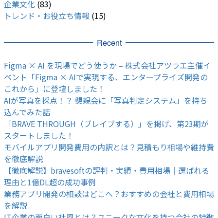
企業文化
(83)
トレンド・お役立ち情報
(15)
Recent
Figma × AI を現場でどう使うか – 株式会社アツラエ主催イ
ベント「Figma × AIで実現する、エンタープライズ開発の
これから」に登壇しました！
AIが写真を採点！？ 懇親会に「写真判定システム」を持ち
込んでみた話
「BRAVE THROUGH（ブレイブする）」を掲げ、第23期が
スタートしました！
モバイルアプリ開発費用の内訳とは？見積もり相場や維持費
を徹底解説
【徹底解説】bravesoftの評判・実績・費用相場｜選ばれる
理由と1億DL超の成功事例
業務アプリ開発の相談はどこへ？おすすめの会社と費用相場
を解説
IT企業の面白い社風とは？ユニークな文化を持つ会社の特徴