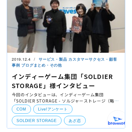
2019.12.4
サービス・製品
カスタマーサクセス・顧客
事例
ブログまとめ・その他
インディーゲーム集団「SOLDIER
STORAGE」様インタビュー
今回のインタビューは、インディーゲーム集団
「SOLDIER STORAGE - ソルジャーストレージ（略
称：ソルスト）」の代表であり、プロデュース・ディ
COM
Live!アンケート
レクションからスクリプト作成まで幅広く対応されて
いる柊壬琴（ひいら
SOLDIER STORAGE
あざ恋
ソルスト
プリナイ
畠中愛