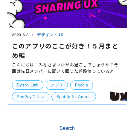
2020.6.3
デザイン・UX
このアプリのここが好き！５月まと
め編
こんにちは！みなさまいかがお過ごしでしょうか？今
回は先日メンバーに聞いて回った普段使っているアプ
リのお気に入りポイントについてまとめました。使用
している人ならではの様々な意見が出たので、気にな
Dyson Link
アプリ
Foodie
った人は
PayPayフリマ
Spotify for Artists
UI/UXデザイン
UX
Zenly
ライフルホームズ
UI・UXデザイン
Search