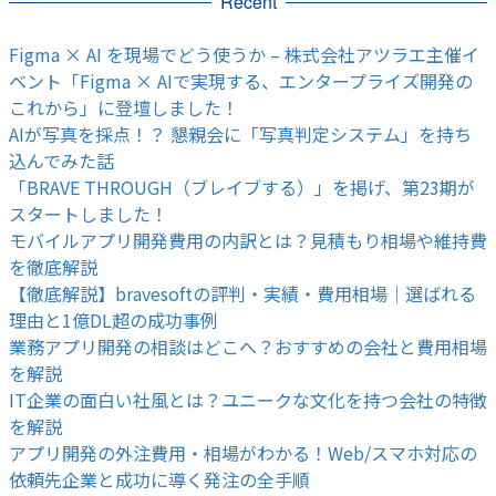
Recent
Figma × AI を現場でどう使うか – 株式会社アツラエ主催イ
ベント「Figma × AIで実現する、エンタープライズ開発の
これから」に登壇しました！
AIが写真を採点！？ 懇親会に「写真判定システム」を持ち
込んでみた話
「BRAVE THROUGH（ブレイブする）」を掲げ、第23期が
スタートしました！
モバイルアプリ開発費用の内訳とは？見積もり相場や維持費
を徹底解説
【徹底解説】bravesoftの評判・実績・費用相場｜選ばれる
理由と1億DL超の成功事例
業務アプリ開発の相談はどこへ？おすすめの会社と費用相場
を解説
IT企業の面白い社風とは？ユニークな文化を持つ会社の特徴
を解説
アプリ開発の外注費用・相場がわかる！Web/スマホ対応の
依頼先企業と成功に導く発注の全手順