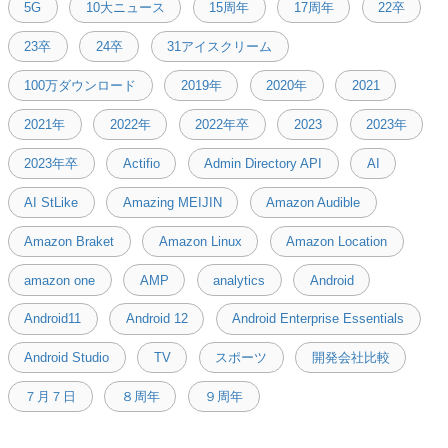
5G
10大ニュース
15周年
17周年
22卒
23卒
24卒
31アイスクリーム
100万ダウンロード
2019年
2020年
2021
2021年
2022年
2022年卒
2023
2023年
2023年卒
Actifio
Admin Directory API
AI
AI StLike
Amazing MEIJIN
Amazon Audible
Amazon Braket
Amazon Linux
Amazon Location
amazon one
AMP
analytics
Android
Android11
Android 12
Android Enterprise Essentials
Android Studio
TV
スポーツ
開発会社比較
７月７日
８周年
９周年