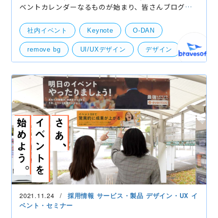
ベントカレンダーなるものが始まり、皆さんブログを
書いてくれて良い傾向です！ そしてアドベントカレン
ダー期間以前も書きまくっていた僕も、こうしてアド
社内イベント
Keynote
O-DAN
ベン
remove bg
UI/UXデザイン
デザイン
デザインツール
資料作成
UI・UXデザイン
2021.11.24
採用情報
サービス・製品
デザイン・UX
イ
ベント・セミナー