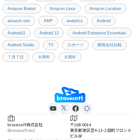
Amazon Braket
Amazon Linux
Amazon Location
amazon one
AMP
analytics
Android
Android11
Android 12
Android Enterprise Essentials
Android Studio
TV
スポーツ
開発会社比較
７月７日
８周年
９周年
bravesoft株式会社
〒108-0014
(bravesoft inc)
東京都港区芝4-13-2 田町フロント
ビル6F