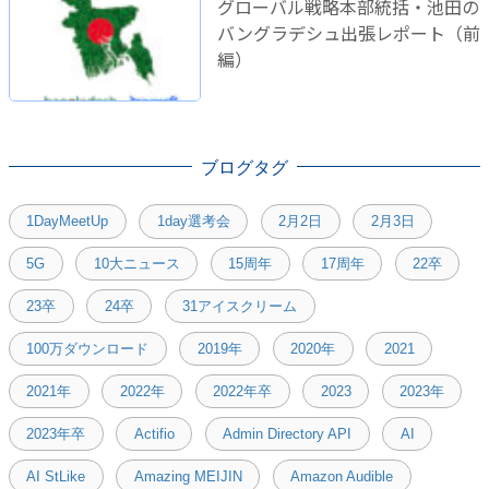
グローバル戦略本部統括・池田の
バングラデシュ出張レポート（前
編）
ブログタグ
1DayMeetUp
1day選考会
2月2日
2月3日
5G
10大ニュース
15周年
17周年
22卒
23卒
24卒
31アイスクリーム
100万ダウンロード
2019年
2020年
2021
2021年
2022年
2022年卒
2023
2023年
2023年卒
Actifio
Admin Directory API
AI
AI StLike
Amazing MEIJIN
Amazon Audible