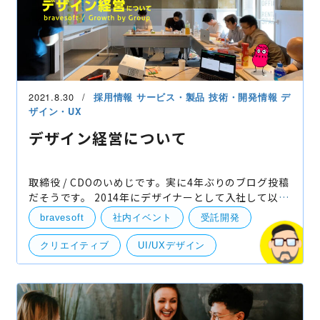
2021.8.30
採用情報
サービス・製品
技術・開発情報
デ
ザイン・UX
デザイン経営について
取締役 / CDOのいめじです。実に4年ぶりのブログ投稿
だそうです。 2014年にデザイナーとして入社して以
来、UI/UXデザインから自社プロダクト事業のオーナ
bravesoft
社内イベント
受託開発
ー、現在はクライアントワーク（受託）事業の責任者
をしてい
クリエイティブ
UI/UXデザイン
デザイン
クライアントワーク
ビジョン
経営