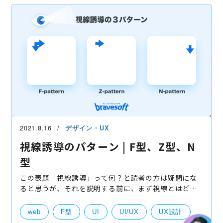
UI・UXデザイン
運用保守・マーケティング
2021.8.16
デザイン・UX
視線誘導のパターン | F型、Z型、N
型
この表題「視線誘導」って何？と読者の方は疑問にな
ると思うが、それを説明する前に、まず視線とはどん
なものが考えて欲しい。 人の視線というのは同時に複
数の内容に注目できなく、限られている範囲しか見る
web
F型
UI
UI/UX
UX設計
ことが