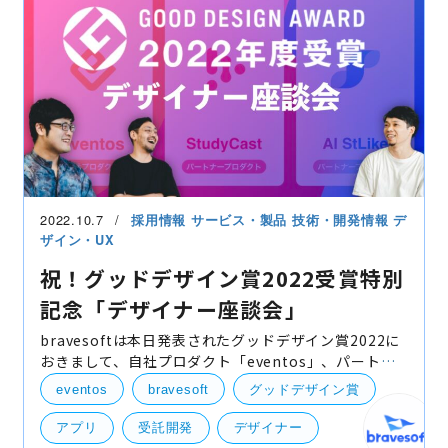
2022.10.7
採用情報
サービス・製品
技術・開発情報
デ
ザイン・UX
祝！グッドデザイン賞2022受賞特別
記念「デザイナー座談会」
bravesoftは本日発表されたグッドデザイン賞2022に
おきまして、自社プロダクト「eventos」、パートナ
ープロダクト「StudyCast」「AI StLike」（共にベネ
eventos
bravesoft
グッドデザイン賞
ッセコーポレーション株式会社）の３部門にて受賞い
たしました
アプリ
受託開発
デザイナー