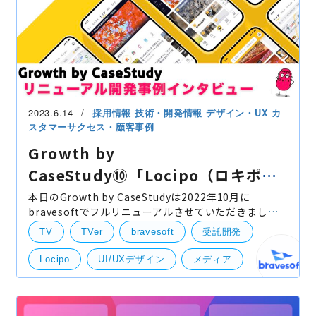
2023.6.14
採用情報
技術・開発情報
デザイン・UX
カ
スタマーサクセス・顧客事例
Growth by
CaseStudy⑩「Locipo（ロキポ）
開発事例インタビュー」
本日のGrowth by CaseStudyは2022年10月に
bravesoftでフルリニューアルさせていただきまし
た、名古屋市に本社を置く民放４局（東海テレビ様・
TV
TVer
bravesoft
受託開発
中京テレビ様・ＣＢＣテレビ様・テレビ愛知様）が共
同で運営する動画配信
Locipo
UI/UXデザイン
メディア
開発実績
UI・UXデザイン
お客様インタビュー