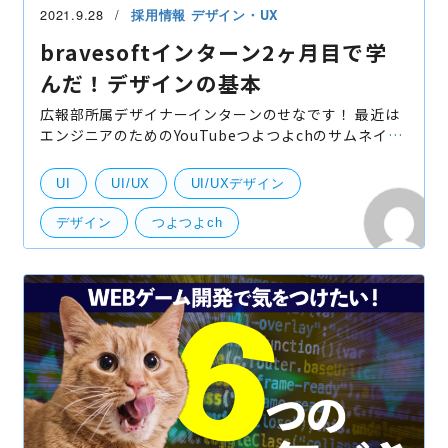
2021.9.28
採用情報
デザイン・UX
bravesoftインターン2ヶ月目で学
んだ！デザインの基本
広報部所属デザイナーインターンのせなです！ 最近は
エンジニアのためのYouTubeつよつよchのサムネイル
作成を担当しています。 今回は、現役デザイナーから
フィードバックをもらったYouTubeのサムネイルをご
UI
UI/UX
UI/UXデザイン
紹介し
デザイン
つよつよch
インターン・アルバイト
UI・UXデザイン