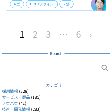
N型
UI/UXデザイン
Z型
デザイン
視線誘導
UI・UXデザイン
投
稿
1
2
3
…
6
›
の
ペ
ー
ジ
送
り
Search
カテゴリー
採用情報
(328)
サービス・製品
(185)
ノウハウ
(41)
技術・開発情報
(283)