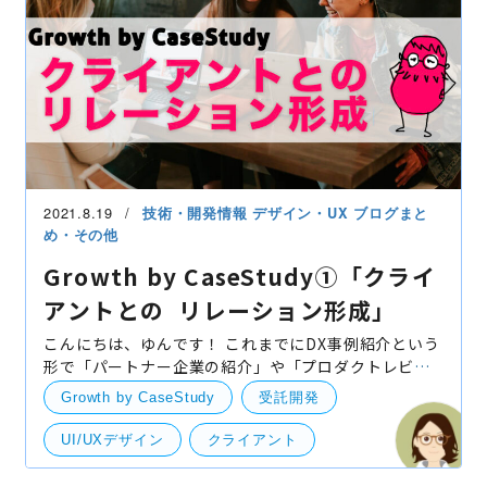
自社事業（BtoB・BtoC）
技術開発
UI・UXデザイン
2021.8.19
技術・開発情報
デザイン・UX
ブログまと
め・その他
Growth by CaseStudy①「クライ
アントとの リレーション形成」
こんにちは、ゆんです！ これまでにDX事例紹介という
形で「パートナー企業の紹介」や「プロダクトレビュ
ー」などに関してご紹介させて頂きましたが、組織変
Growth by CaseStudy
受託開発
更に伴いDX UNITがGrowth byグループに名称変更し
ましたの
UI/UXデザイン
クライアント
グロース
リレーション