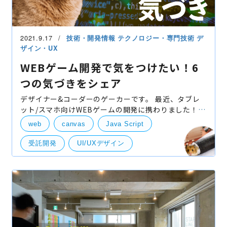
2021.9.17
技術・開発情報
テクノロジー・専門技術
デ
ザイン・UX
WEBゲーム開発で気をつけたい！6
つの気づきをシェア
デザイナー&コーダーのゲーカーです。 最近、タブレ
ット/スマホ向けWEBゲームの開発に携わりました！
デザインを作成したり、開発担当が詰まったときには
web
canvas
Java Script
一緒にウンウン唸ってバグの原因を探ったり、テスト
を
受託開発
UI/UXデザイン
タッチインタラクション
ローディング
技術開発
UI・UXデザイン