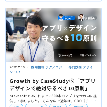
UI/UXデザイン
UI・UXデザイン
2022.2.16
採用情報
テクノロジー・専門技術
デザイ
ン・UX
Growth by CaseStudy⑤「アプリ
デザインで絶対守るべき10原則」
bravesoftではこれまでに800本のアプリを世の中に提
供して参りました。 そんな中で近年は、CDO（チーフ
デザインオフィサー）に青木が就任したり、