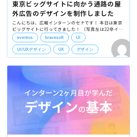
東京ビッグサイトに向かう通路の屋
外広告のデザインを制作しました
こんにちは、広報インターンのセナです！ 本日は東京
ビッグサイトに行ってきました！ （写真左は22卒イン
ターンのオンちゃん） なんで東京ビッグサイトに来て
eventos
bravesoft
UI
みたかというと… 実は、東京ビッグサイトがある国際
UI/UXデザイン
UX
デザイン
広告
東京ビッグサイト
看板
社外イベント
UI・UXデザイン