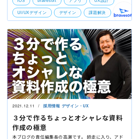
iOS
bravesoft
アプリ
UX設計
GoodDesign賞を受賞したり、開発だけではなくデザ
インもできる開発会
UI/UXデザイン
デザイン
課題解決
事業成長
原則
Andoroid
UI・UXデザイン
2021.12.11
採用情報
デザイン・UX
３分で作るちょっとオシャレな資料
作成の極意
本ブログの責任編集長の高瀬です。 師走に入り、アド