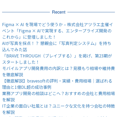
Recent
Figma × AI を現場でどう使うか – 株式会社アツラエ主催イ
ベント「Figma × AIで実現する、エンタープライズ開発の
これから」に登壇しました！
AIが写真を採点！？ 懇親会に「写真判定システム」を持ち
込んでみた話
「BRAVE THROUGH（ブレイブする）」を掲げ、第23期が
スタートしました！
モバイルアプリ開発費用の内訳とは？見積もり相場や維持費
を徹底解説
【徹底解説】bravesoftの評判・実績・費用相場｜選ばれる
理由と1億DL超の成功事例
業務アプリ開発の相談はどこへ？おすすめの会社と費用相場
を解説
IT企業の面白い社風とは？ユニークな文化を持つ会社の特徴
を解説