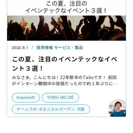
2022.8.1
採用情報
サービス・製品
この夏、注目のイベンテックなイベ
ント３選！
みなさま、こんにちは！22年新卒のTakuです！ 前回
がインターン期間中の投稿だったので約１年ぶりにな
ります。 bravesoftは、テクノロジーの力でイベント
の感動や体験に新たな価値をもたらす呼称として「
bravesoft
YORU MO-DE
チームラボ ボタニカルガーデン 大阪
バーチャルマーケット2022
eventech（イベンテック）