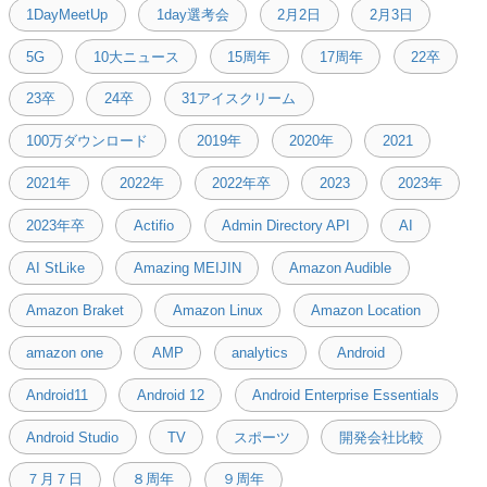
1DayMeetUp
1day選考会
2月2日
2月3日
5G
10大ニュース
15周年
17周年
22卒
23卒
24卒
31アイスクリーム
100万ダウンロード
2019年
2020年
2021
2021年
2022年
2022年卒
2023
2023年
2023年卒
Actifio
Admin Directory API
AI
AI StLike
Amazing MEIJIN
Amazon Audible
Amazon Braket
Amazon Linux
Amazon Location
amazon one
AMP
analytics
Android
Android11
Android 12
Android Enterprise Essentials
Android Studio
TV
スポーツ
開発会社比較
７月７日
８周年
９周年