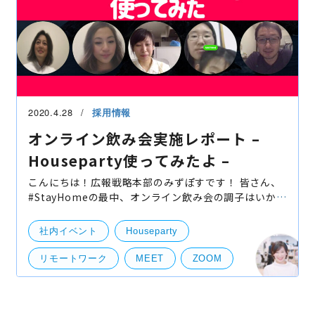
2020.4.28
採用情報
オンライン飲み会実施レポート –
Houseparty使ってみたよ –
こんにちは！広報戦略本部のみずぽすです！ 皆さん、
#StayHomeの最中、オンライン飲み会の調子はいかが
でしょうか。bravesoftは２月からいち早くリモート
ワークへの挑戦を続けてきました。そして、いち早く
社内イベント
Houseparty
オンライ
リモートワーク
MEET
ZOOM
オンライン飲み会
ビデオ動画
リモート飲み