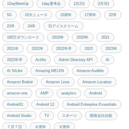
1DayMeetUp
1day選考会
2月2日
2月3日
5G
10大ニュース
15周年
17周年
22卒
23卒
24卒
31アイスクリーム
100万ダウンロード
2019年
2020年
2021
2021年
2022年
2022年卒
2023
2023年
2023年卒
Actifio
Admin Directory API
AI
AI StLike
Amazing MEIJIN
Amazon Audible
Amazon Braket
Amazon Linux
Amazon Location
amazon one
AMP
analytics
Android
Android11
Android 12
Android Enterprise Essentials
Android Studio
TV
スポーツ
開発会社比較
７月７日
８周年
９周年