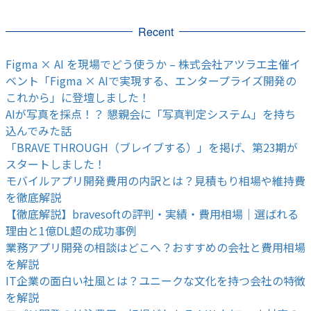
Recent
Figma × AI を現場でどう使うか – 株式会社アツラエ主催イ
ベント「Figma × AIで実現する、エンタープライズ開発の
これから」に登壇しました！
AIが写真を採点！？ 懇親会に「写真判定システム」を持ち
込んでみた話
「BRAVE THROUGH（ブレイブする）」を掲げ、第23期が
スタートしました！
モバイルアプリ開発費用の内訳とは？見積もり相場や維持費
を徹底解説
【徹底解説】bravesoftの評判・実績・費用相場｜選ばれる
理由と1億DL超の成功事例
業務アプリ開発の相談はどこへ？おすすめの会社と費用相場
を解説
IT企業の面白い社風とは？ユニークな文化を持つ会社の特徴
を解説