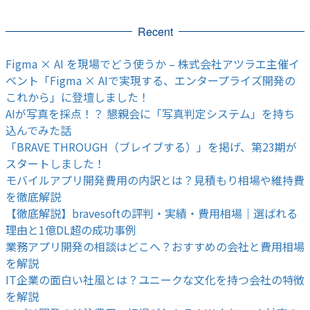
Recent
Figma × AI を現場でどう使うか – 株式会社アツラエ主催イ
ベント「Figma × AIで実現する、エンタープライズ開発の
これから」に登壇しました！
AIが写真を採点！？ 懇親会に「写真判定システム」を持ち
込んでみた話
「BRAVE THROUGH（ブレイブする）」を掲げ、第23期が
スタートしました！
モバイルアプリ開発費用の内訳とは？見積もり相場や維持費
を徹底解説
【徹底解説】bravesoftの評判・実績・費用相場｜選ばれる
理由と1億DL超の成功事例
業務アプリ開発の相談はどこへ？おすすめの会社と費用相場
を解説
IT企業の面白い社風とは？ユニークな文化を持つ会社の特徴
を解説