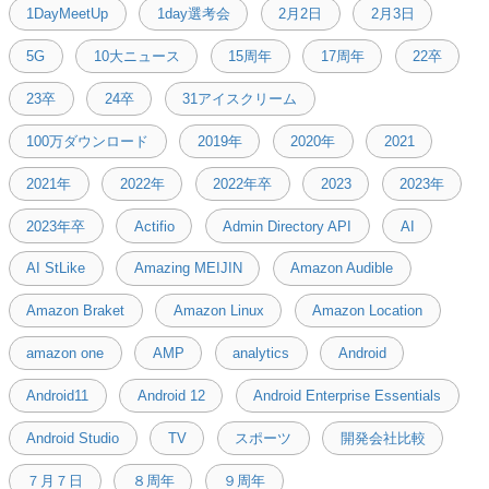
1DayMeetUp
1day選考会
2月2日
2月3日
5G
10大ニュース
15周年
17周年
22卒
23卒
24卒
31アイスクリーム
100万ダウンロード
2019年
2020年
2021
2021年
2022年
2022年卒
2023
2023年
2023年卒
Actifio
Admin Directory API
AI
AI StLike
Amazing MEIJIN
Amazon Audible
Amazon Braket
Amazon Linux
Amazon Location
amazon one
AMP
analytics
Android
Android11
Android 12
Android Enterprise Essentials
Android Studio
TV
スポーツ
開発会社比較
７月７日
８周年
９周年