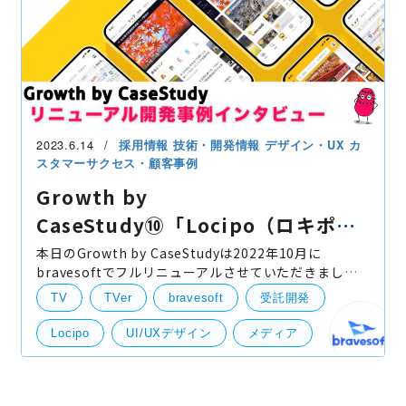
2023.6.14
採用情報
技術・開発情報
デザイン・UX
カ
スタマーサクセス・顧客事例
Growth by
CaseStudy⑩「Locipo（ロキポ）
開発事例インタビュー」
本日のGrowth by CaseStudyは2022年10月に
bravesoftでフルリニューアルさせていただきまし
た、名古屋市に本社を置く民放４局（東海テレビ様・
TV
TVer
bravesoft
受託開発
中京テレビ様・ＣＢＣテレビ様・テレビ愛知様）が共
同で運営する動画配信
Locipo
UI/UXデザイン
メディア
開発実績
UI・UXデザイン
お客様インタビュー