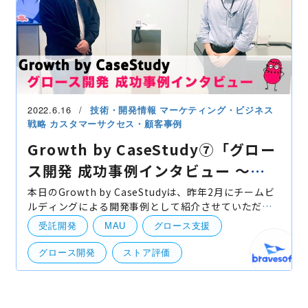
2022.6.16
技術・開発情報
マーケティング・ビジネス
戦略
カスタマーサクセス・顧客事例
Growth by CaseStudy⑦「グロー
ス開発 成功事例インタビュー 〜ふ
としの部屋〜」
本日のGrowth by CaseStudyは、昨年2月にチームビ
ルディングによる開発事例として紹介させていただい
た"ふとしの部屋"アプリに関して、リニューアル後の
受託開発
MAU
グロース支援
グロースを実現させた事例のご紹介となります。 今
回、"ふと
グロース開発
ストア評価
ふとしの部屋
お客様インタビュー