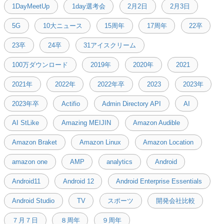
1DayMeetUp
1day選考会
2月2日
2月3日
5G
10大ニュース
15周年
17周年
22卒
23卒
24卒
31アイスクリーム
100万ダウンロード
2019年
2020年
2021
2021年
2022年
2022年卒
2023
2023年
2023年卒
Actifio
Admin Directory API
AI
AI StLike
Amazing MEIJIN
Amazon Audible
Amazon Braket
Amazon Linux
Amazon Location
amazon one
AMP
analytics
Android
Android11
Android 12
Android Enterprise Essentials
Android Studio
TV
スポーツ
開発会社比較
７月７日
８周年
９周年