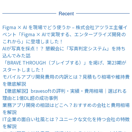
Recent
Figma × AI を現場でどう使うか – 株式会社アツラエ主催イ
ベント「Figma × AIで実現する、エンタープライズ開発の
これから」に登壇しました！
AIが写真を採点！？ 懇親会に「写真判定システム」を持ち
込んでみた話
「BRAVE THROUGH（ブレイブする）」を掲げ、第23期が
スタートしました！
モバイルアプリ開発費用の内訳とは？見積もり相場や維持費
を徹底解説
【徹底解説】bravesoftの評判・実績・費用相場｜選ばれる
理由と1億DL超の成功事例
業務アプリ開発の相談はどこへ？おすすめの会社と費用相場
を解説
IT企業の面白い社風とは？ユニークな文化を持つ会社の特徴
を解説