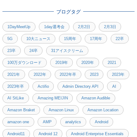
ブログタグ
1DayMeetUp
1day選考会
2月2日
2月3日
5G
10大ニュース
15周年
17周年
22卒
23卒
24卒
31アイスクリーム
100万ダウンロード
2019年
2020年
2021
2021年
2022年
2022年卒
2023
2023年
2023年卒
Actifio
Admin Directory API
AI
AI StLike
Amazing MEIJIN
Amazon Audible
Amazon Braket
Amazon Linux
Amazon Location
amazon one
AMP
analytics
Android
Android11
Android 12
Android Enterprise Essentials