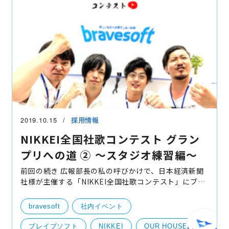
2019.10.15
採用情報
NIKKEI全国社歌コンテスト グラン
プリへの道 ② 〜スタジオ練習編〜
前回の続き 広報部長の私の呼びかけで、日本経済新聞
社様が主催する「NIKKEI全国社歌コンテスト」にブレ
イブソフトとして出場する事になりました。有志を募
り、VocalのSHOW-HEY、GuitarのNOBU、Drumsの
bravesoft
社内イベント
TSUSSYが集ま
ブレイブソフト
NIKKEI
OUR HOUSE