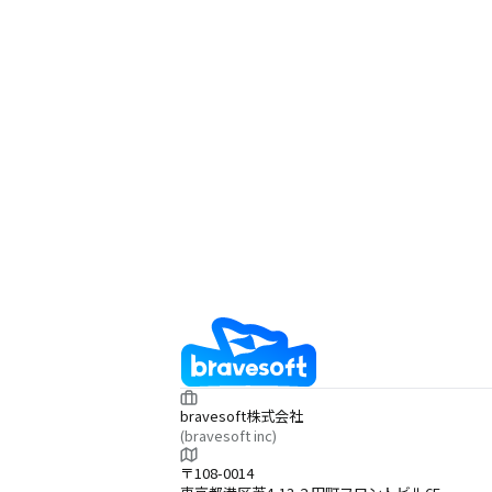
bravesoft株式会社
(bravesoft inc)
〒108-0014