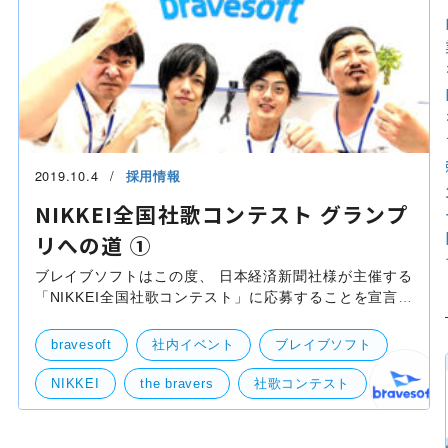
2019.10.4
採用情報
NIKKEI全国社歌コンテスト グランプ
リへの道 ①
ブレイブソフトはこの度、 日本経済新聞社様が主催する
「NIKKEI全国社歌コンテスト」に応募することを宣言致
します！ NIKKEI全国社歌コンテストとは？ 全国の企業
からの思いのこもった社歌の動画を募り、一般投票
bravesoft
社内イベント
ブレイブソフト
NIKKEI
the bravers
社歌コンテスト
社歌
軽音楽部
部活動
緊急企画