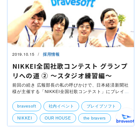
2019.10.15
採用情報
NIKKEI全国社歌コンテスト グランプ
リへの道 ② 〜スタジオ練習編〜
前回の続き 広報部長の私の呼びかけで、日本経済新聞社
様が主催する「NIKKEI全国社歌コンテスト」にブレイブ
ソフトとして出場する事になりました。有志を募り、
VocalのSHOW-HEY、GuitarのNOBU、Drumsの
bravesoft
社内イベント
ブレイブソフト
TSUSSYが集ま
NIKKEI
OUR HOUSE
the bravers
スタジオ
社歌コンテスト
社歌