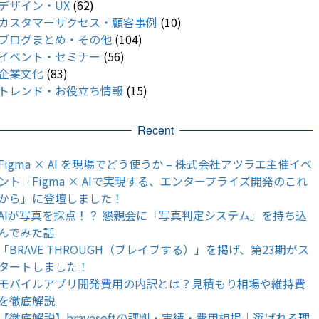
デザイン・UX
(62)
カスタマーサクセス・顧客事例
(10)
ブログまとめ・その他
(104)
イベント・セミナー
(56)
企業文化
(83)
トレンド・お役立ち情報
(15)
Recent
Figma × AI を現場でどう使うか – 株式会社アツラエ主催イベ
ント「Figma × AIで実現する、エンタープライズ開発のこれ
から」に登壇しました！
AIが写真を採点！？ 懇親会に「写真判定システム」を持ち込
んでみた話
「BRAVE THROUGH（ブレイブする）」を掲げ、第23期がス
タートしました！
モバイルアプリ開発費用の内訳とは？見積もり相場や維持費
を徹底解説
【徹底解説】bravesoftの評判・実績・費用相場｜選ばれる理