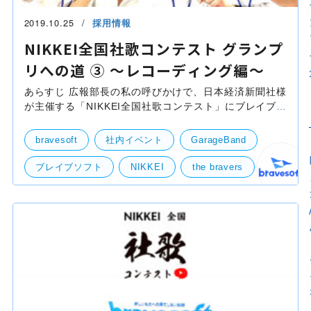
2019.10.25
採用情報
NIKKEI全国社歌コンテスト グランプ
リへの道 ③ 〜レコーディング編〜
あらすじ 広報部長の私の呼びかけで、日本経済新聞社様
が主催する「NIKKEI全国社歌コンテスト」にブレイブソ
フトとして出場する事になりました。有志を募り、
VocalのSHOW-HEY、GuitarのNOBU、Drumsの
bravesoft
社内イベント
GarageBand
TSUSSYが集まり
ブレイブソフト
NIKKEI
the bravers
社歌コンテスト
社歌
レコーディング
部活動
緊急企画