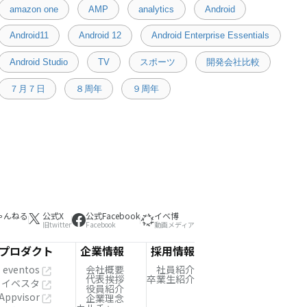
amazon one
AMP
analytics
Android
Android11
Android 12
Android Enterprise Essentials
Android Studio
TV
スポーツ
開発会社比較
７月７日
８周年
９周年
ゃんねる
公式X
公式Facebook
イベ博
旧twitter
Facebook
動画メディア
プロダクト
企業情報
採用情報
eventos
会社概要
社員紹介
代表挨拶
卒業生紹介
イベスタ
役員紹介
Appvisor
企業理念