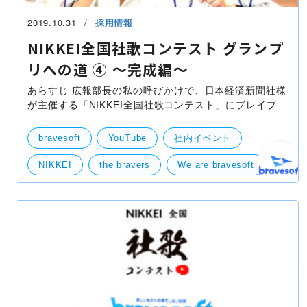
2019.10.31
採用情報
NIKKEI全国社歌コンテスト グランプ
リへの道 ④ 〜完成編〜
あらすじ 広報部長の私の呼びかけで、日本経済新聞社様
が主催する「NIKKEI全国社歌コンテスト」にブレイブソ
フトとして出場する事になりました。有志を募り、
VocalのSHOW-HEY、GuitarのNOBU、Drumsの
bravesoft
YouTube
社内イベント
TSUSSYが集まり
NIKKEI
the bravers
We are bravesoft
社歌コンテスト
社歌
動画
部活動
緊急企画