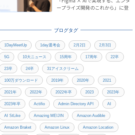
「Figma × AIで実現する、エンタ
ープライズ開発のこれから」に登
壇しました！
ブログタグ
1DayMeetUp
1day選考会
2月2日
2月3日
5G
10大ニュース
15周年
17周年
22卒
23卒
24卒
31アイスクリーム
100万ダウンロード
2019年
2020年
2021
2021年
2022年
2022年卒
2023
2023年
2023年卒
Actifio
Admin Directory API
AI
AI StLike
Amazing MEIJIN
Amazon Audible
Amazon Braket
Amazon Linux
Amazon Location