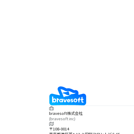
bravesoft株式会社
(bravesoft inc)
〒108-0014