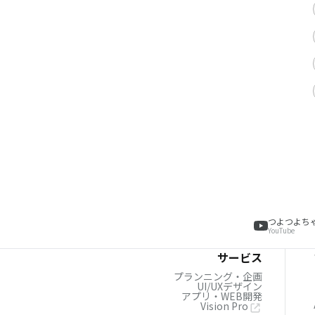
つよつよち
YouTube
サービス
プランニング・企画
UI/UXデザイン
アプリ・WEB開発
Vision Pro