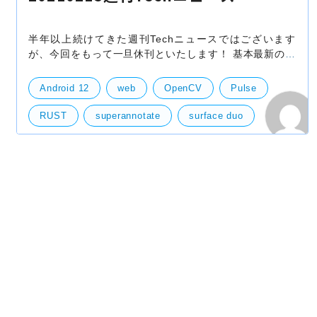
半年以上続けてきた週刊Techニュースではございます
が、今回をもって一旦休刊といたします！ 基本最新の情
報を常にキャッチアップすることと、せっかくなら簡単
にまとめて発信しておこうということではじめま
Android 12
web
OpenCV
Pulse
RUST
superannotate
surface duo
カシャリ
ビットコイン
スマートウォッチ
サーバー
機械学習・ディープラーニング
Andoroid