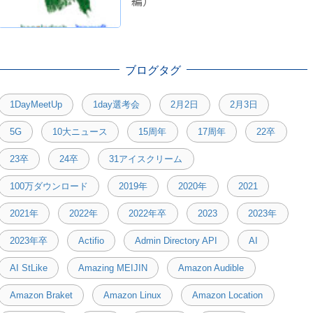
編）
ブログタグ
1DayMeetUp
1day選考会
2月2日
2月3日
5G
10大ニュース
15周年
17周年
22卒
23卒
24卒
31アイスクリーム
100万ダウンロード
2019年
2020年
2021
2021年
2022年
2022年卒
2023
2023年
2023年卒
Actifio
Admin Directory API
AI
AI StLike
Amazing MEIJIN
Amazon Audible
Amazon Braket
Amazon Linux
Amazon Location