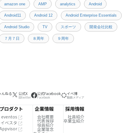
amazon one
AMP
analytics
Android
Android11
Android 12
Android Enterprise Essentials
Android Studio
TV
スポーツ
開発会社比較
７月７日
８周年
９周年
ゃんねる
公式X
公式Facebook
イベ博
旧twitter
Facebook
動画メディア
プロダクト
企業情報
採用情報
eventos
会社概要
社員紹介
代表挨拶
卒業生紹介
イベスタ
役員紹介
Appvisor
企業理念