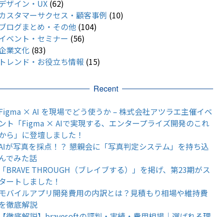
デザイン・UX
(62)
カスタマーサクセス・顧客事例
(10)
ブログまとめ・その他
(104)
イベント・セミナー
(56)
企業文化
(83)
トレンド・お役立ち情報
(15)
Recent
Figma × AI を現場でどう使うか – 株式会社アツラエ主催イベ
ント「Figma × AIで実現する、エンタープライズ開発のこれ
から」に登壇しました！
AIが写真を採点！？ 懇親会に「写真判定システム」を持ち込
んでみた話
「BRAVE THROUGH（ブレイブする）」を掲げ、第23期がス
タートしました！
モバイルアプリ開発費用の内訳とは？見積もり相場や維持費
を徹底解説
【徹底解説】bravesoftの評判・実績・費用相場｜選ばれる理