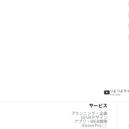
つよつよち
YouTube
サービス
プランニング・企画
UI/UXデザイン
アプリ・WEB開発
Vision Pro