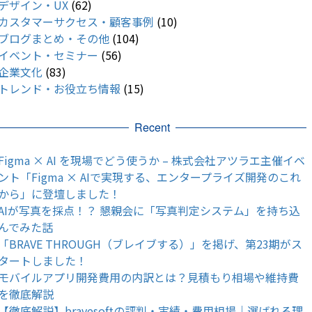
デザイン・UX
(62)
カスタマーサクセス・顧客事例
(10)
ブログまとめ・その他
(104)
イベント・セミナー
(56)
企業文化
(83)
トレンド・お役立ち情報
(15)
Recent
Figma × AI を現場でどう使うか – 株式会社アツラエ主催イベ
ント「Figma × AIで実現する、エンタープライズ開発のこれ
から」に登壇しました！
AIが写真を採点！？ 懇親会に「写真判定システム」を持ち込
んでみた話
「BRAVE THROUGH（ブレイブする）」を掲げ、第23期がス
タートしました！
モバイルアプリ開発費用の内訳とは？見積もり相場や維持費
を徹底解説
【徹底解説】bravesoftの評判・実績・費用相場｜選ばれる理