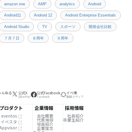
amazon one
AMP
analytics
Android
Android11
Android 12
Android Enterprise Essentials
Android Studio
TV
スポーツ
開発会社比較
７月７日
８周年
９周年
ゃんねる
公式X
公式Facebook
イベ博
旧twitter
Facebook
動画メディア
プロダクト
企業情報
採用情報
eventos
会社概要
社員紹介
代表挨拶
卒業生紹介
イベスタ
役員紹介
Appvisor
企業理念