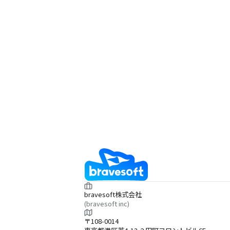
bravesoft株式会社
(bravesoft inc)
〒108-0014