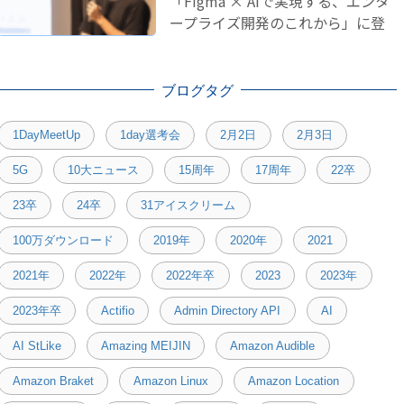
「Figma × AIで実現する、エンタ
ープライズ開発のこれから」に登
壇しました！
ブログタグ
1DayMeetUp
1day選考会
2月2日
2月3日
5G
10大ニュース
15周年
17周年
22卒
23卒
24卒
31アイスクリーム
100万ダウンロード
2019年
2020年
2021
2021年
2022年
2022年卒
2023
2023年
2023年卒
Actifio
Admin Directory API
AI
AI StLike
Amazing MEIJIN
Amazon Audible
Amazon Braket
Amazon Linux
Amazon Location