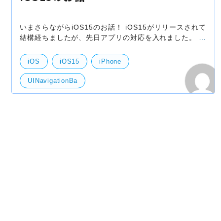
いまさらながらiOS15のお話！ iOS15がリリースされて
結構経ちましたが、先日アプリの対応を入れました。 既
存のアプリを動かすとUINavigationBar、UITabBarの色
が設定できておらず、スクロールすると色が変わって
iOS
iOS15
iPhone
UINavigationBa
UISheetPresentationController
UITabBar
技術開発