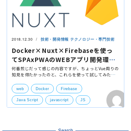
2018.12.30
技術・開発情報
テクノロジー・専門技術
Docker×Nuxt×Firebaseを使っ
てSPAxPWAのWEBアプリ開発環境
を構築する
何番煎じだって感じの内容ですが、ちょっとVue周りの
知見を得たかったのと、これらを使って試してみたい
事があったのでやってみた。 今回はNuxtでgenerate
したhtml,css,jsファイル類を置く所までの記事とする
web
Docker
Firebase
のでFi
Java Script
javascript
JS
Nuxt.js
PWA
SPA
Vue.js
フロントエンド
技術開発
Search