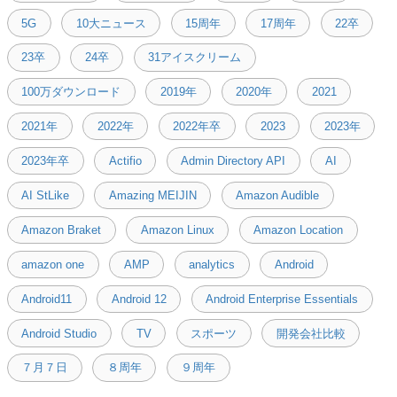
5G
10大ニュース
15周年
17周年
22卒
23卒
24卒
31アイスクリーム
100万ダウンロード
2019年
2020年
2021
2021年
2022年
2022年卒
2023
2023年
2023年卒
Actifio
Admin Directory API
AI
AI StLike
Amazing MEIJIN
Amazon Audible
Amazon Braket
Amazon Linux
Amazon Location
amazon one
AMP
analytics
Android
Android11
Android 12
Android Enterprise Essentials
Android Studio
TV
スポーツ
開発会社比較
７月７日
８周年
９周年