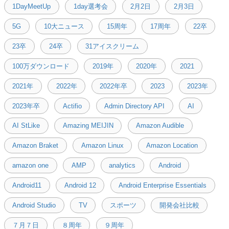
1DayMeetUp
1day選考会
2月2日
2月3日
5G
10大ニュース
15周年
17周年
22卒
23卒
24卒
31アイスクリーム
100万ダウンロード
2019年
2020年
2021
2021年
2022年
2022年卒
2023
2023年
2023年卒
Actifio
Admin Directory API
AI
AI StLike
Amazing MEIJIN
Amazon Audible
Amazon Braket
Amazon Linux
Amazon Location
amazon one
AMP
analytics
Android
Android11
Android 12
Android Enterprise Essentials
Android Studio
TV
スポーツ
開発会社比較
７月７日
８周年
９周年