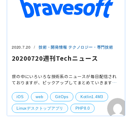
2020.7.20
技術・開発情報
テクノロジー・専門技術
20200720週刊Techニュース
世の中にいろいろな技術系のニュースが毎日配信され
ておりますが、ピックアップしてまとめていきます。
Windows上のPHP8.0以降もサポートしない 下記の記
事によると以下の状況になるようです。Windows上で
iOS
web
GitOps
Kotlin1.4M3
PHPを運
Linuxデスクトップアプリ
PHP8.0
まとめ
ニュース
技術
技術開発
サーバー
Andoroid