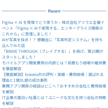
Recent
Figma × AI を現場でどう使うか – 株式会社アツラエ主催イ
ベント「Figma × AIで実現する、エンタープライズ開発の
これから」に登壇しました！
AIが写真を採点！？ 懇親会に「写真判定システム」を持ち
込んでみた話
「BRAVE THROUGH（ブレイブする）」を掲げ、第23期が
スタートしました！
モバイルアプリ開発費用の内訳とは？見積もり相場や維持費
を徹底解説
【徹底解説】bravesoftの評判・実績・費用相場｜選ばれる
理由と1億DL超の成功事例
業務アプリ開発の相談はどこへ？おすすめの会社と費用相場
を解説
IT企業の面白い社風とは？ユニークな文化を持つ会社の特徴
を解説