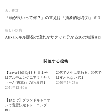
投
古い投稿
「頭が良いって何？」の答えは「抽象的思考力」 #13
稿
ナ
新しい投稿
ビ
Alexaスキル開発の流れがサクッと分かる20の知識 #15
ゲ
ー
シ
関連する投稿
ョ
ン
【braver列伝Ep1】社員１号
20代で人生は変わる。30代で
はアル中エンジニア!?「ナベ
は変わらない #21
ちゃん(仮称)」の記憶 #31
2020年2月27日
2021年12月9日
【おまけ】グランドキャニオ
ンで意思決定トレーニング
#18