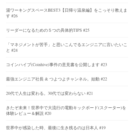
湯ワーキングスペースBEST3【日帰り温泉編】をこっそり教えま
す #26
リーダーになるための５つの具体的TIPS #25
「マネジメントが苦手」と思いこんでるエンジニアに言いたいこ
と #24
コインハイブ(Coinhive)事件の意見書を公開します #23
最強エンジニア社長 & つよつよチャンネル。始動 #22
20代で人生は変わる。30代では変わらない #21
きたぞ未来！世界中で大流行の電動キックボード(スクーター)を
体験レビュー＆解説 #20
世界中が感染した時、最後に生き残るのは日本人 #19