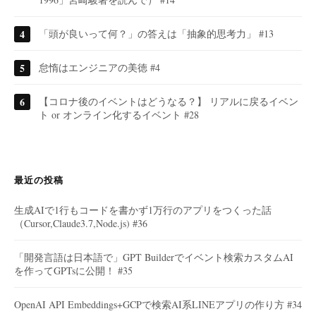
「頭が良いって何？」の答えは「抽象的思考力」 #13
怠惰はエンジニアの美徳 #4
【コロナ後のイベントはどうなる？】 リアルに戻るイベン
ト or オンライン化するイベント #28
最近の投稿
生成AIで1行もコードを書かず1万行のアプリをつくった話
（Cursor,Claude3.7,Node.js) #36
「開発言語は日本語で」GPT Builderでイベント検索カスタムAI
を作ってGPTsに公開！ #35
OpenAI API Embeddings+GCPで検索AI系LINEアプリの作り方 #34