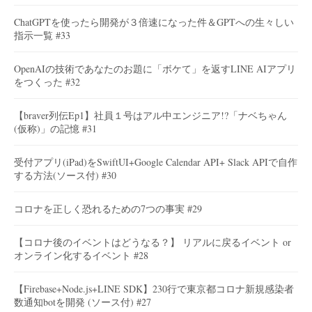
ChatGPTを使ったら開発が３倍速になった件＆GPTへの生々しい
指示一覧 #33
OpenAIの技術であなたのお題に「ボケて」を返すLINE AIアプリ
をつくった #32
【braver列伝Ep1】社員１号はアル中エンジニア!?「ナベちゃん
(仮称)」の記憶 #31
受付アプリ(iPad)をSwiftUI+Google Calendar API+ Slack APIで自作
する方法(ソース付) #30
コロナを正しく恐れるための7つの事実 #29
【コロナ後のイベントはどうなる？】 リアルに戻るイベント or
オンライン化するイベント #28
【Firebase+Node.js+LINE SDK】230行で東京都コロナ新規感染者
数通知botを開発 (ソース付) #27