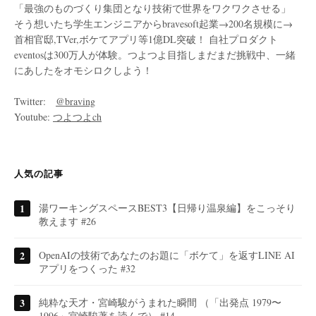
「最強のものづくり集団となり技術で世界をワクワクさせる」
そう想いたち学生エンジニアからbravesoft起業→200名規模に→
首相官邸,TVer,ボケてアプリ等1億DL突破！ 自社プロダクト
eventosは300万人が体験。つよつよ目指しまだまだ挑戦中、一緒
にあしたをオモシロクしよう！
Twitter:
@braving
Youtube:
つよつよch
人気の記事
湯ワーキングスペースBEST3【日帰り温泉編】をこっそり
教えます #26
OpenAIの技術であなたのお題に「ボケて」を返すLINE AI
アプリをつくった #32
純粋な天才・宮崎駿がうまれた瞬間 （「出発点 1979〜
1996」宮崎駿著を読んで） #14