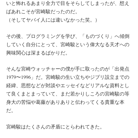
いと怖れるあまり全力で目をそらしてしまったが、想え
ばあれこそが宮崎駿だったのだ。
（そしてヤバイ人には違いなかった笑。）
その後、プログラミングを学び、「ものづくり」へ傾倒
していく自分にとって、宮崎駿という偉大なる天才への
興味関心は深まるばかりだ。
そんな宮崎ウォッチャーの僕が手に取ったのが「出発点
1979〜1996」だ。宮崎駿の生い立ちやジブリ設立までの
経緯、思想などが対談やエッセイなどリアルな資料とし
て良くまとまっていて、まだ若かりしころの宮崎駿の等
身大の苦悩や葛藤がありありと伝わってくる貴重な本
だ。
宮崎駿はたくさんの矛盾にとらわれてきた。