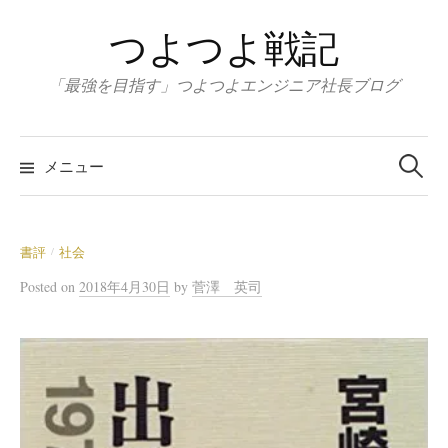
コ
つよつよ戦記
ン
テ
「最強を目指す」つよつよエンジニア社長ブログ
ン
ツ
検
へ
索:
メニュー
ス
キ
ッ
書評
社会
/
プ
Posted
on
2018年4月30日
by
菅澤 英司