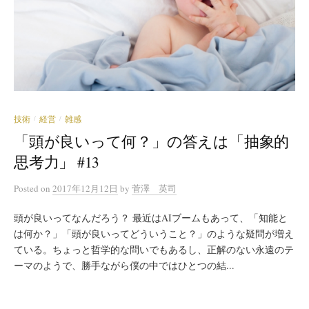
技術
経営
雑感
/
/
「頭が良いって何？」の答えは「抽象的
思考力」 #13
Posted
on
2017年12月12日
by
菅澤 英司
頭が良いってなんだろう？ 最近はAIブームもあって、「知能と
は何か？」「頭が良いってどういうこと？」のような疑問が増え
ている。ちょっと哲学的な問いでもあるし、正解のない永遠のテ
ーマのようで、勝手ながら僕の中ではひとつの結...