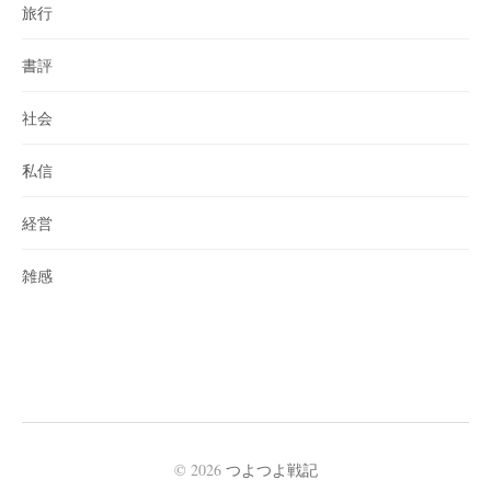
旅行
書評
社会
私信
経営
雑感
© 2026
つよつよ戦記