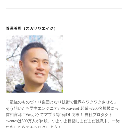
菅澤英司（スガサワエイジ）
「最強のものづくり集団となり技術で世界をワクワクさせる」
そう想いたち学生エンジニアからbravesoft起業→200名規模に→
首相官邸,TVer,ボケてアプリ等1億DL突破！ 自社プロダクト
eventosは300万人が体験。つよつよ目指しまだまだ挑戦中、一緒
にあしたをオモシロクしよう！