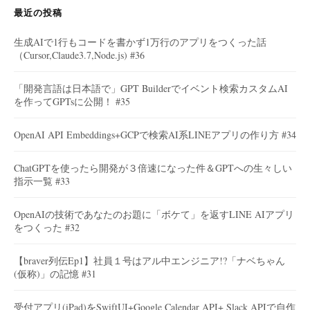
最近の投稿
生成AIで1行もコードを書かず1万行のアプリをつくった話
（Cursor,Claude3.7,Node.js) #36
「開発言語は日本語で」GPT Builderでイベント検索カスタムAI
を作ってGPTsに公開！ #35
OpenAI API Embeddings+GCPで検索AI系LINEアプリの作り方 #34
ChatGPTを使ったら開発が３倍速になった件＆GPTへの生々しい
指示一覧 #33
OpenAIの技術であなたのお題に「ボケて」を返すLINE AIアプリ
をつくった #32
【braver列伝Ep1】社員１号はアル中エンジニア!?「ナベちゃん
(仮称)」の記憶 #31
受付アプリ(iPad)をSwiftUI+Google Calendar API+ Slack APIで自作