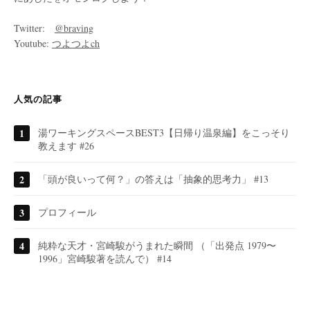
Twitter:
@braving
Youtube:
つよつよch
人気の記事
湯ワーキングスペースBEST3【日帰り温泉編】をこっそり
教えます #26
「頭が良いって何？」の答えは「抽象的思考力」 #13
プロフィール
純粋な天才・宮崎駿がうまれた瞬間 （「出発点 1979〜
1996」宮崎駿著を読んで） #14