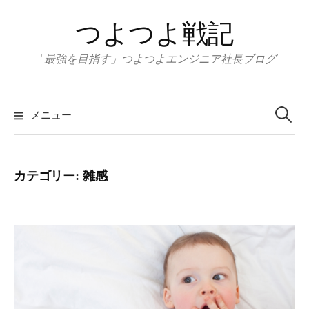
コ
つよつよ戦記
ン
テ
「最強を目指す」つよつよエンジニア社長ブログ
ン
ツ
検
へ
索:
メニュー
ス
キ
ッ
カテゴリー:
雑感
プ