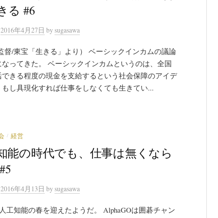
る #6
n
2016年4月27日
by
sugasawa
監督/東宝「生きる」より） ベーシックインカムの議論
になってきた。 ベーシックインカムというのは、全国
活できる程度の現金を支給するという社会保障のアイデ
もし具現化すれば仕事をしなくても生きてい...
/
会
経営
知能の時代でも、仕事は無くなら
#5
n
2016年4月13日
by
sugasawa
工知能の春を迎えたようだ。 AlphaGOは囲碁チャン