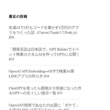
最近の投稿
生成AIで1行もコードを書かず1万行のアプ
リをつくった話（Cursor,Claude3.7,Node.js)
#36
「開発言語は日本語で」GPT Builderでイベ
ント検索カスタムAIを作ってGPTsに公開！
#35
OpenAI API Embeddings+GCPで検索AI系
LINEアプリの作り方 #34
ChatGPTを使ったら開発が３倍速になった件
＆GPTへの生々しい指示一覧 #33
OpenAIの技術であなたのお題に「ボケて」
を返すLINE AIアプリをつくった #32