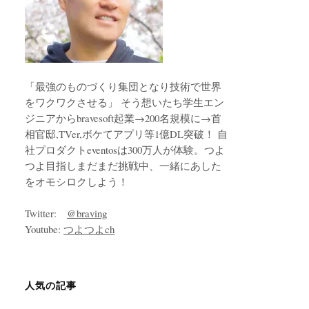
「最強のものづくり集団となり技術で世界
をワクワクさせる」 そう想いたち学生エン
ジニアからbravesoft起業→200名規模に→首
相官邸,TVer,ボケてアプリ等1億DL突破！ 自
社プロダクトeventosは300万人が体験。つよ
つよ目指しまだまだ挑戦中、一緒にあした
をオモシロクしよう！
Twitter:
@braving
Youtube:
つよつよch
人気の記事