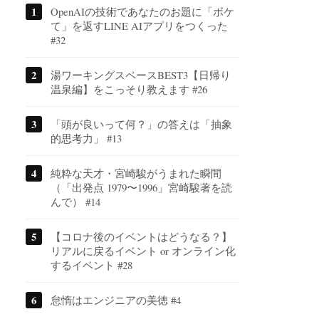
OpenAIの技術であなたのお題に「ボケ
て」を返すLINE AIアプリをつくった
#32
湯ワーキングスペースBEST3【日帰り
温泉編】をこっそり教えます #26
「頭が良いって何？」の答えは「抽象
的思考力」 #13
純粋な天才・宮崎駿がうまれた瞬間
（「出発点 1979〜1996」宮崎駿著を読
んで） #14
【コロナ後のイベントはどうなる？】
リアルに戻るイベント or オンライン化
するイベント #28
怠惰はエンジニアの美徳 #4