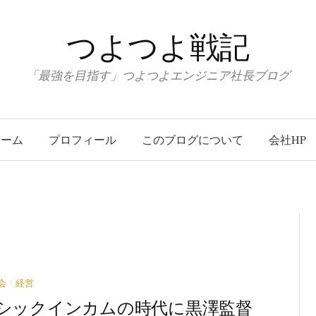
つよつよ戦記
「最強を目指す」つよつよエンジニア社長ブログ
ホーム
プロフィール
このブログについて
会社HP
/
会
経営
シックインカムの時代に黒澤監督