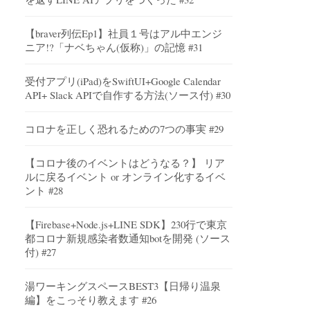
【braver列伝Ep1】社員１号はアル中エンジ
ニア!?「ナベちゃん(仮称)」の記憶 #31
受付アプリ(iPad)をSwiftUI+Google Calendar
API+ Slack APIで自作する方法(ソース付) #30
コロナを正しく恐れるための7つの事実 #29
【コロナ後のイベントはどうなる？】 リア
ルに戻るイベント or オンライン化するイベ
ント #28
【Firebase+Node.js+LINE SDK】230行で東京
都コロナ新規感染者数通知botを開発 (ソース
付) #27
湯ワーキングスペースBEST3【日帰り温泉
編】をこっそり教えます #26