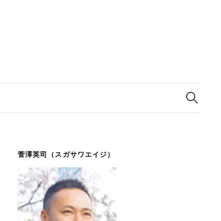
検
索:
菅澤英司（スガサワエイジ）