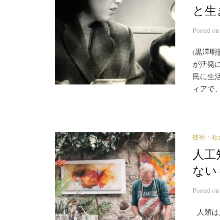
と生き
Posted
o
(黒澤明
が活発
民に生
ィアで、
/
技術
社
人工
ない 
Posted
o
人類は人