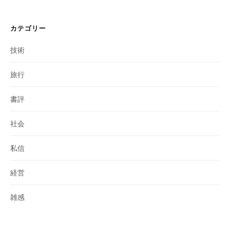
カテゴリー
技術
旅行
書評
社会
私信
経営
雑感