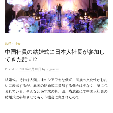
旅行
社会
/
中国社員の結婚式に日本人社長が参加し
てきた話 #12
Posted
on
2017年2月10日
by
sugasawa
結婚式。それは人類共通のシアワセな儀式。民族の文化性がおお
いに表出するが、異国の結婚式に参加する機会は少なく、謎に包
まれている。そんな2016年末の折、四川省成都にて中国人社員の
結婚式に参加させてもらう機会に恵まれたので...