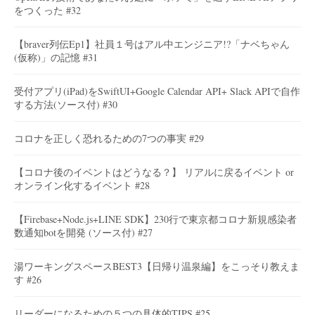
をつくった #32
【braver列伝Ep1】社員１号はアル中エンジニア!?「ナベちゃん
(仮称)」の記憶 #31
受付アプリ(iPad)をSwiftUI+Google Calendar API+ Slack APIで自作
する方法(ソース付) #30
コロナを正しく恐れるための7つの事実 #29
【コロナ後のイベントはどうなる？】 リアルに戻るイベント or
オンライン化するイベント #28
【Firebase+Node.js+LINE SDK】230行で東京都コロナ新規感染者
数通知botを開発 (ソース付) #27
湯ワーキングスペースBEST3【日帰り温泉編】をこっそり教えま
す #26
リーダーになるための５つの具体的TIPS #25