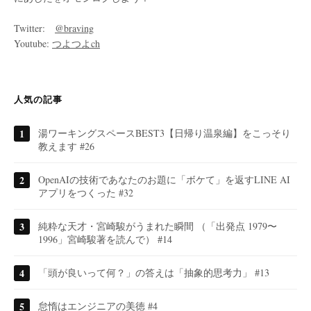
Twitter:
@braving
Youtube:
つよつよch
人気の記事
湯ワーキングスペースBEST3【日帰り温泉編】をこっそり
教えます #26
OpenAIの技術であなたのお題に「ボケて」を返すLINE AI
アプリをつくった #32
純粋な天才・宮崎駿がうまれた瞬間 （「出発点 1979〜
1996」宮崎駿著を読んで） #14
「頭が良いって何？」の答えは「抽象的思考力」 #13
怠惰はエンジニアの美徳 #4