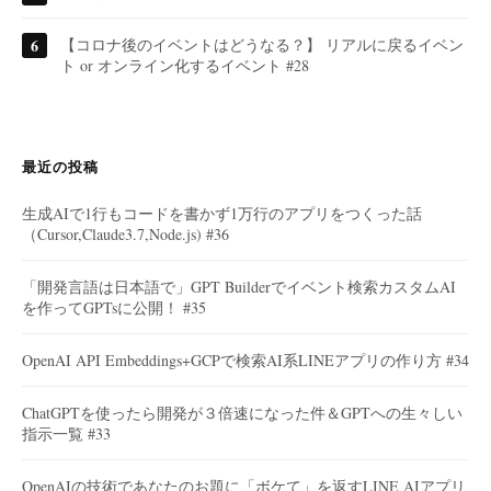
【コロナ後のイベントはどうなる？】 リアルに戻るイベン
ト or オンライン化するイベント #28
最近の投稿
生成AIで1行もコードを書かず1万行のアプリをつくった話
（Cursor,Claude3.7,Node.js) #36
「開発言語は日本語で」GPT Builderでイベント検索カスタムAI
を作ってGPTsに公開！ #35
OpenAI API Embeddings+GCPで検索AI系LINEアプリの作り方 #34
ChatGPTを使ったら開発が３倍速になった件＆GPTへの生々しい
指示一覧 #33
OpenAIの技術であなたのお題に「ボケて」を返すLINE AIアプリ