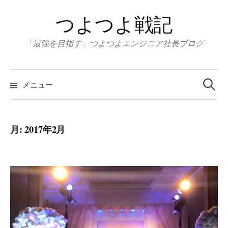
コ
つよつよ戦記
ン
テ
「最強を目指す」つよつよエンジニア社長ブログ
ン
ツ
検
へ
索:
メニュー
ス
キ
ッ
月:
2017年2月
プ