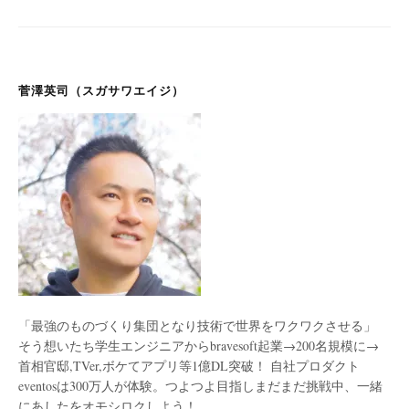
菅澤英司（スガサワエイジ）
「最強のものづくり集団となり技術で世界をワクワクさせる」
そう想いたち学生エンジニアからbravesoft起業→200名規模に→
首相官邸,TVer,ボケてアプリ等1億DL突破！ 自社プロダクト
eventosは300万人が体験。つよつよ目指しまだまだ挑戦中、一緒
にあしたをオモシロクしよう！