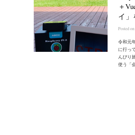
＋V
イ」
Posted
o
令和元
に行っ
んびり
使う「会