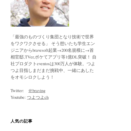
「最強のものづくり集団となり技術で世界
をワクワクさせる」 そう想いたち学生エン
ジニアからbravesoft起業→200名規模に→首
相官邸,TVer,ボケてアプリ等1億DL突破！ 自
社プロダクトeventosは300万人が体験。つよ
つよ目指しまだまだ挑戦中、一緒にあした
をオモシロクしよう！
Twitter:
@braving
Youtube:
つよつよch
人気の記事