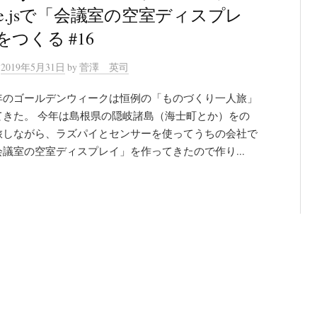
ue.jsで「会議室の空室ディスプレ
をつくる #16
n
2019年5月31日
by
菅澤 英司
年のゴールデンウィークは恒例の「ものづくり一人旅」
てきた。 今年は島根県の隠岐諸島（海士町とか）をの
旅しながら、ラズパイとセンサーを使ってうちの会社で
議室の空室ディスプレイ」を作ってきたので作り...