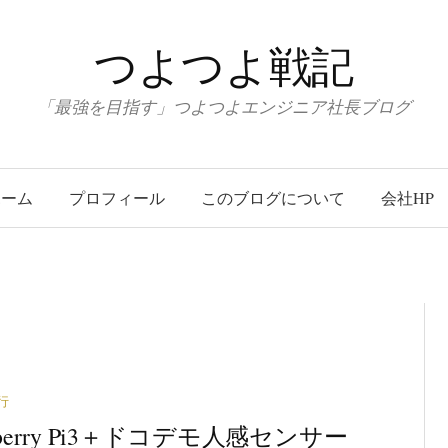
つよつよ戦記
「最強を目指す」つよつよエンジニア社長ブログ
ホーム
プロフィール
このブログについて
会社HP
行
pberry Pi3＋ドコデモ人感センサー