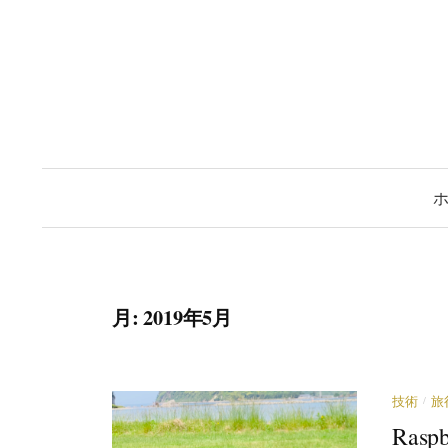
コ
ン
テ
ン
ツ
へ
ス
キ
ッ
プ
月:
2019年5月
/
技術
旅
Ras