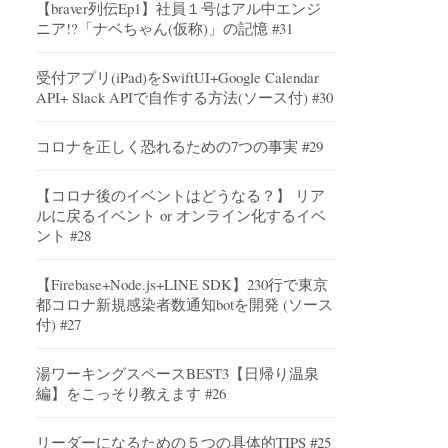
【braver列伝Ep1】社員１号はアル中エンジ
ニア!?「ナベちゃん(仮称)」の記憶 #31
受付アプリ(iPad)をSwiftUI+Google Calendar
API+ Slack APIで自作する方法(ソース付) #30
コロナを正しく恐れるための7つの事実 #29
【コロナ後のイベントはどうなる？】 リア
ルに戻るイベント or オンライン化するイベ
ント #28
【Firebase+Node.js+LINE SDK】230行で東京
都コロナ新規感染者数通知botを開発 (ソース
付) #27
湯ワーキングスペースBEST3【日帰り温泉
編】をこっそり教えます #26
リーダーになるための５つの具体的TIPS #25