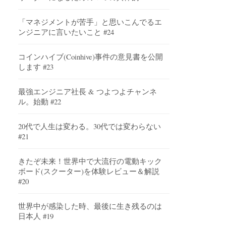
「マネジメントが苦手」と思いこんでるエ
ンジニアに言いたいこと #24
コインハイブ(Coinhive)事件の意見書を公開
します #23
最強エンジニア社長 & つよつよチャンネ
ル。始動 #22
20代で人生は変わる。30代では変わらない
#21
きたぞ未来！世界中で大流行の電動キック
ボード(スクーター)を体験レビュー＆解説
#20
世界中が感染した時、最後に生き残るのは
日本人 #19