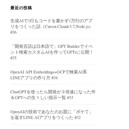
最近の投稿
生成AIで1行もコードを書かず1万行のアプ
リをつくった話（Cursor,Claude3.7,Node.js)
#36
「開発言語は日本語で」GPT Builderでイベ
ント検索カスタムAIを作ってGPTsに公開！
#35
OpenAI API Embeddings+GCPで検索AI系
LINEアプリの作り方 #34
ChatGPTを使ったら開発が３倍速になった件
＆GPTへの生々しい指示一覧 #33
OpenAIの技術であなたのお題に「ボケて」
を返すLINE AIアプリをつくった #32