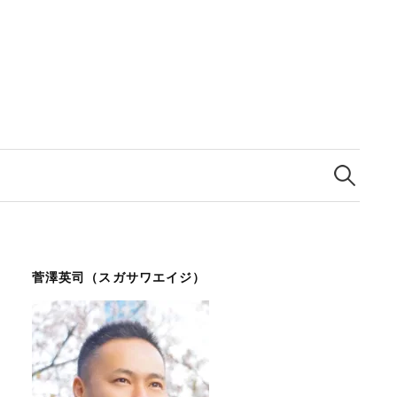
検
索:
菅澤英司（スガサワエイジ）