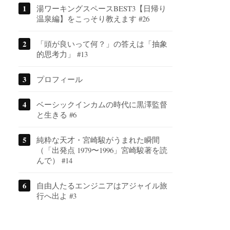
湯ワーキングスペースBEST3【日帰り
温泉編】をこっそり教えます #26
「頭が良いって何？」の答えは「抽象
的思考力」 #13
プロフィール
ベーシックインカムの時代に黒澤監督
と生きる #6
純粋な天才・宮崎駿がうまれた瞬間
（「出発点 1979〜1996」宮崎駿著を読
んで） #14
自由人たるエンジニアはアジャイル旅
行へ出よ #3