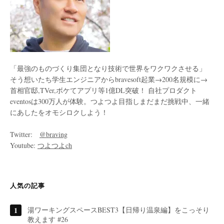
「最強のものづくり集団となり技術で世界をワクワクさせる」
そう想いたち学生エンジニアからbravesoft起業→200名規模に→
首相官邸,TVer,ボケてアプリ等1億DL突破！ 自社プロダクト
eventosは300万人が体験。つよつよ目指しまだまだ挑戦中、一緒
にあしたをオモシロクしよう！
Twitter:
@braving
Youtube:
つよつよch
人気の記事
湯ワーキングスペースBEST3【日帰り温泉編】をこっそり
教えます #26