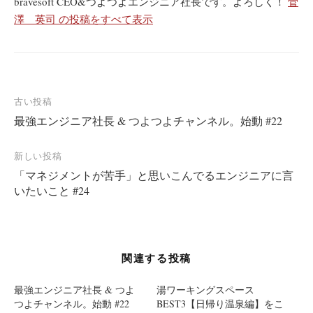
bravesoft CEO&つよつよエンジニア社長です。よろしく！
菅
澤 英司 の投稿をすべて表示
投
古い投稿
最強エンジニア社長 & つよつよチャンネル。始動 #22
稿
ナ
新しい投稿
ビ
「マネジメントが苦手」と思いこんでるエンジニアに言
ゲ
いたいこと #24
ー
シ
ョ
関連する投稿
ン
最強エンジニア社長 & つよ
湯ワーキングスペース
つよチャンネル。始動 #22
BEST3【日帰り温泉編】をこ