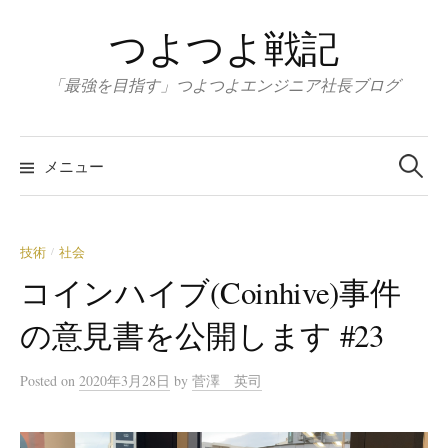
コ
つよつよ戦記
ン
テ
「最強を目指す」つよつよエンジニア社長ブログ
ン
ツ
検
へ
索:
メニュー
ス
キ
ッ
技術
社会
/
プ
コインハイブ(Coinhive)事件
の意見書を公開します #23
Posted
on
2020年3月28日
by
菅澤 英司