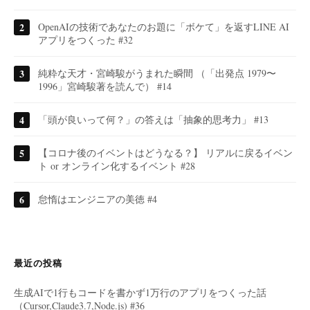
OpenAIの技術であなたのお題に「ボケて」を返すLINE AI
アプリをつくった #32
純粋な天才・宮崎駿がうまれた瞬間 （「出発点 1979〜
1996」宮崎駿著を読んで） #14
「頭が良いって何？」の答えは「抽象的思考力」 #13
【コロナ後のイベントはどうなる？】 リアルに戻るイベン
ト or オンライン化するイベント #28
怠惰はエンジニアの美徳 #4
最近の投稿
生成AIで1行もコードを書かず1万行のアプリをつくった話
（Cursor,Claude3.7,Node.js) #36