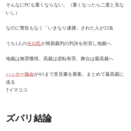
そんなにPCも重くならない。（重くなったら二度と見な
いし）
なのに警告もなく「いきなり逮捕」された人が22名
うち1人の
モロ氏
が簡易裁判の判決を拒否し地裁へ
地裁は無罪獲得。高裁は逆転有罪。舞台は最高裁へ
ハッカー協会
が4/1まで意見書を募集。まとめて最高裁に
送る
↑イマココ
ズバリ結論