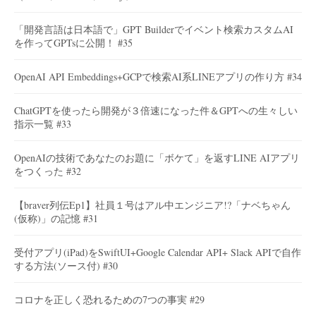
「開発言語は日本語で」GPT Builderでイベント検索カスタムAI
を作ってGPTsに公開！ #35
OpenAI API Embeddings+GCPで検索AI系LINEアプリの作り方 #34
ChatGPTを使ったら開発が３倍速になった件＆GPTへの生々しい
指示一覧 #33
OpenAIの技術であなたのお題に「ボケて」を返すLINE AIアプリ
をつくった #32
【braver列伝Ep1】社員１号はアル中エンジニア!?「ナベちゃん
(仮称)」の記憶 #31
受付アプリ(iPad)をSwiftUI+Google Calendar API+ Slack APIで自作
する方法(ソース付) #30
コロナを正しく恐れるための7つの事実 #29