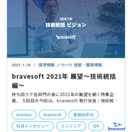
2021.1.19
採用情報
ノウハウ
技術・開発情報
bravesoft 2021年 展望〜技術統括
編〜
持ち回りで各部門の長に2021年の展望を聞く特集企
画、 ５回目の今回は、bravesoft 執行役員 / 技術統括
室長の池田にお話聞かせて頂きました。 技術統括室
2020年振り返り 高瀬（以下高）「技術統括室は202
eventos
bravesoft
業務効率化
社員インタビュー
エンジニア
QA