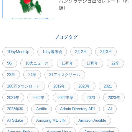
バングラデシュ出張レポート（前
編）
ブログタグ
1DayMeetUp
1day選考会
2月2日
2月3日
5G
10大ニュース
15周年
17周年
22卒
23卒
24卒
31アイスクリーム
100万ダウンロード
2019年
2020年
2021
2021年
2022年
2022年卒
2023
2023年
2023年卒
Actifio
Admin Directory API
AI
AI StLike
Amazing MEIJIN
Amazon Audible
Amazon Braket
Amazon Linux
Amazon Location