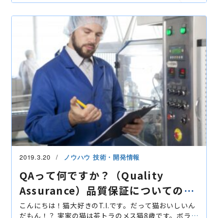
品質
技術統括
QA/QC・品質管理
技術開発
2019.3.20
ノウハウ
技術・開発情報
QAって何ですか？（Quality
Assurance）品質保証についてのま
とめ。
こんにちは！猫大好きのT.I.です。だって猫おいしいん
だもん！？ 実家の猫は茶トラのメス猫8歳です。ボラン