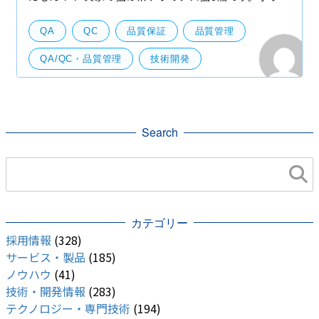
ティアのシェルターから貰ってきました。チャオチュ
ールは贅沢覚えちゃうと大変なのでたまにしかあげま
QA
QC
品質保証
品質管理
せん
QA/QC・品質管理
技術開発
Search
カテゴリー
採用情報
(328)
サービス・製品
(185)
ノウハウ
(41)
技術・開発情報
(283)
テクノロジー・専門技術
(194)