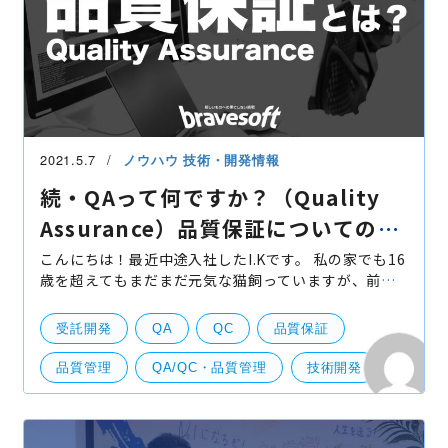
2021.5.7
ノウハウ
技術・開発情報
続・QAって何ですか？（Quality
Assurance）品質保証についてのま
とめ。
こんにちは！最近中途入社したI.Kです。 私の家でも16
歳を超えてもまだまだ元気な猫飼っていますが、前出
の彼とは別人です（笑） 前回、このタイトルでの投稿
はもう2年以上前になるんですね。 後任でQAの話を頼
受託開発
QA
QC
品質保証
まれ
品質管理
QA/QC・品質管理
技術開発