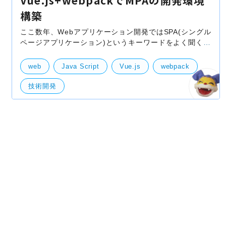
Vue.js+webpackでMPAの開発環境
構築
ここ数年、Webアプリケーション開発ではSPA(シングル
ページアプリケーション)というキーワードをよく聞くよ
うになり、開発者の方であればReactやAngularJS、
Vue.jsなどのSPAに関する開発言語を一度は聞いたこと
web
Java Script
Vue.js
webpack
があ
技術開発