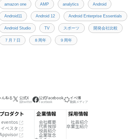
amazon one
AMP
analytics
Android
Android11
Android 12
Android Enterprise Essentials
Android Studio
TV
スポーツ
開発会社比較
７月７日
８周年
９周年
ゃんねる
公式X
公式Facebook
イベ博
旧twitter
Facebook
動画メディア
プロダクト
企業情報
採用情報
eventos
会社概要
社員紹介
代表挨拶
卒業生紹介
イベスタ
役員紹介
Appvisor
企業理念