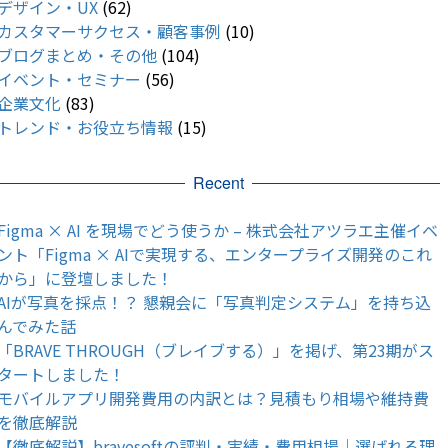
デザイン・UX
(62)
カスタマーサクセス・顧客事例
(10)
ブログまとめ・その他
(104)
イベント・セミナー
(56)
企業文化
(83)
トレンド・お役立ち情報
(15)
Recent
Figma × AI を現場でどう使うか – 株式会社アツラエ主催イベ
ント「Figma × AIで実現する、エンタープライズ開発のこれ
から」に登壇しました！
AIが写真を採点！？ 懇親会に「写真判定システム」を持ち込
んでみた話
「BRAVE THROUGH（ブレイブする）」を掲げ、第23期がス
タートしました！
モバイルアプリ開発費用の内訳とは？見積もり相場や維持費
を徹底解説
【徹底解説】bravesoftの評判・実績・費用相場｜選ばれる理