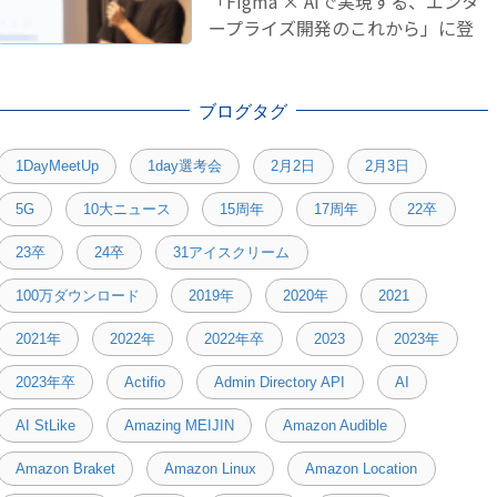
「Figma × AIで実現する、エンタ
ープライズ開発のこれから」に登
壇しました！
ブログタグ
1DayMeetUp
1day選考会
2月2日
2月3日
5G
10大ニュース
15周年
17周年
22卒
23卒
24卒
31アイスクリーム
100万ダウンロード
2019年
2020年
2021
2021年
2022年
2022年卒
2023
2023年
2023年卒
Actifio
Admin Directory API
AI
AI StLike
Amazing MEIJIN
Amazon Audible
Amazon Braket
Amazon Linux
Amazon Location