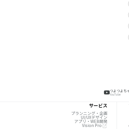
つよつよち
YouTube
サービス
プランニング・企画
UI/UXデザイン
アプリ・WEB開発
Vision Pro