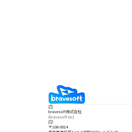
bravesoft株式会社
(bravesoft inc)
〒108-0014