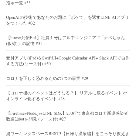
指示一覧 #33
OpenAIの技術であなたのお題に「ボケて」を返すLINE AIアプリ
をつくった #32
【braver列伝Ep1】社員１号はアル中エンジニア!?「ナベちゃん
(仮称)」の記憶 #31
受付アプリ(iPad)をSwiftUI+Google Calendar API+ Slack APIで自作
する方法(ソース付) #30
コロナを正しく恐れるための7つの事実 #29
【コロナ後のイベントはどうなる？】 リアルに戻るイベント or
オンライン化するイベント #28
【Firebase+Node.js+LINE SDK】230行で東京都コロナ新規感染者
数通知botを開発 (ソース付) #27
湯ワーキングスペースBEST3【日帰り温泉編】をこっそり教えま