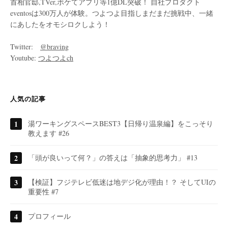
首相官邸,TVer,ボケてアプリ等1億DL突破！ 自社プロダクト
eventosは300万人が体験。つよつよ目指しまだまだ挑戦中、一緒
にあしたをオモシロクしよう！
Twitter:
@braving
Youtube:
つよつよch
人気の記事
湯ワーキングスペースBEST3【日帰り温泉編】をこっそり
教えます #26
「頭が良いって何？」の答えは「抽象的思考力」 #13
【検証】フジテレビ低迷は地デジ化が理由！？ そしてUIの
重要性 #7
プロフィール