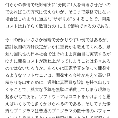
何らかの事情で絶対確実に1分間に1人を当選させたいの
であればこの方式は使えないが、そこまで厳格ではない
場合はこのように適度な”サボり方”をすることで、開発
コストはおそらく数百分の1にまで節約できるのである。
今回の例はいささか極端で分かりやすい例ではあるが、
設計段階の方針決定がいかに重要かを教えてくれる。勤
勉な国民性の日本社会ではそのまま真面目に実装するが
ゆえに開発コストが跳ね上がってしまうことは多々ある
のではないだろうか。あるいは国家予算を使って開発す
るようなソフトウェアは、開発する会社があえて高い見
積もりを出すために、過剰に真面目な設計を持ち出して
くることで、莫大な予算を無駄に消費してしまう現象も
起きがちである。ソフトウェアはコストをかけようと思
えばいくらでも多くかけられるのである。そしてまた優
秀なプログラマは普通のプログラマの数十倍のパフォー
マンスを発揮するといった研究結果（とそして実感）も