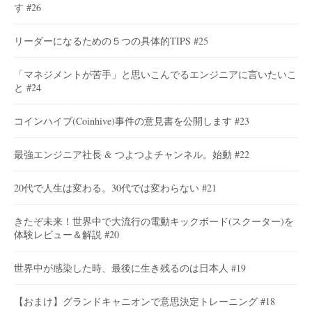
す #26
リーダーになるための５つの具体的TIPS #25
「マネジメントが苦手」と思いこんでるエンジニアに言いたいこ
と #24
コインハイブ(Coinhive)事件の意見書を公開します #23
最強エンジニア社長 & つよつよチャンネル。始動 #22
20代で人生は変わる。30代では変わらない #21
きたぞ未来！世界中で大流行の電動キックボード(スクーター)を
体験レビュー＆解説 #20
世界中が感染した時、最後に生き残るのは日本人 #19
【おまけ】グランドキャニオンで意思決定トレーニング #18