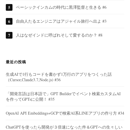
ベーシックインカムの時代に黒澤監督と生きる #6
自由人たるエンジニアはアジャイル旅行へ出よ #3
人はなぜインドに呼ばれそして愛するのか？ #8
最近の投稿
生成AIで1行もコードを書かず1万行のアプリをつくった話
（Cursor,Claude3.7,Node.js) #36
「開発言語は日本語で」GPT Builderでイベント検索カスタムAI
を作ってGPTsに公開！ #35
OpenAI API Embeddings+GCPで検索AI系LINEアプリの作り方 #34
ChatGPTを使ったら開発が３倍速になった件＆GPTへの生々しい