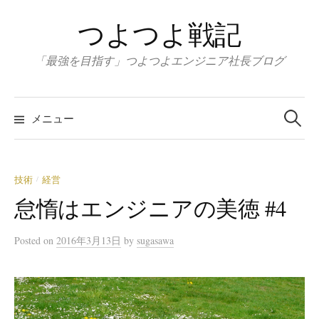
コ
つよつよ戦記
ン
テ
「最強を目指す」つよつよエンジニア社長ブログ
ン
ツ
検
へ
索:
メニュー
ス
キ
ッ
技術
経営
/
プ
怠惰はエンジニアの美徳 #4
Posted
on
2016年3月13日
by
sugasawa