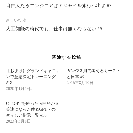
自由人たるエンジニアはアジャイル旅行へ出よ #3
稿
ナ
新しい投稿
ビ
人工知能の時代でも、仕事は無くならない #5
ゲ
ー
シ
関連する投稿
ョ
ン
【おまけ】グランドキャニオ
ガンジス川で考えるカースト
ンで意思決定トレーニング
と日本 #9
#18
2016年8月10日
2020年1月19日
ChatGPTを使ったら開発が３
倍速になった件＆GPTへの
生々しい指示一覧 #33
2023年5月8日