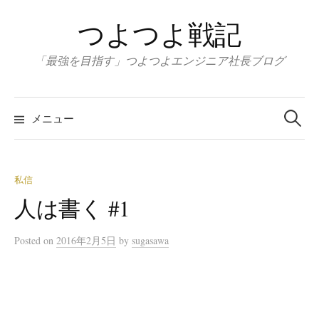
コ
つよつよ戦記
ン
テ
「最強を目指す」つよつよエンジニア社長ブログ
ン
ツ
検
へ
索:
メニュー
ス
キ
ッ
私信
プ
人は書く #1
Posted
on
2016年2月5日
by
sugasawa