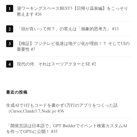
湯ワーキングスペースBEST3【日帰り温泉編】をこっそり
教えます #26
「頭が良いって何？」の答えは「抽象的思考力」 #13
【検証】フジテレビ低迷は地デジ化が理由！？ そしてUIの
重要性 #7
現代の侍、それはスーツアクターとSE #2
最近の投稿
生成AIで1行もコードを書かず1万行のアプリをつくった話
（Cursor,Claude3.7,Node.js) #36
「開発言語は日本語で」GPT Builderでイベント検索カスタムAI
を作ってGPTsに公開！ #35