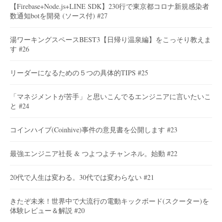
【Firebase+Node.js+LINE SDK】230行で東京都コロナ新規感染者
数通知botを開発 (ソース付) #27
湯ワーキングスペースBEST3【日帰り温泉編】をこっそり教えま
す #26
リーダーになるための５つの具体的TIPS #25
「マネジメントが苦手」と思いこんでるエンジニアに言いたいこ
と #24
コインハイブ(Coinhive)事件の意見書を公開します #23
最強エンジニア社長 & つよつよチャンネル。始動 #22
20代で人生は変わる。30代では変わらない #21
きたぞ未来！世界中で大流行の電動キックボード(スクーター)を
体験レビュー＆解説 #20