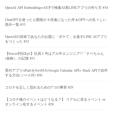
OpenAI API Embeddings+GCPで検索AI系LINEアプリの作り方 #34
ChatGPTを使ったら開発が３倍速になった件＆GPTへの生々しい
指示一覧 #33
OpenAIの技術であなたのお題に「ボケて」を返すLINE AIアプリ
をつくった #32
【braver列伝Ep1】社員１号はアル中エンジニア!?「ナベちゃん
(仮称)」の記憶 #31
受付アプリ(iPad)をSwiftUI+Google Calendar API+ Slack APIで自作
する方法(ソース付) #30
コロナを正しく恐れるための7つの事実 #29
【コロナ後のイベントはどうなる？】 リアルに戻るイベント or
オンライン化するイベント #28