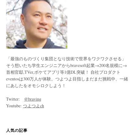
「最強のものづくり集団となり技術で世界をワクワクさせる」
そう想いたち学生エンジニアからbravesoft起業→200名規模に→
首相官邸,TVer,ボケてアプリ等1億DL突破！ 自社プロダクト
eventosは300万人が体験。つよつよ目指しまだまだ挑戦中、一緒
にあしたをオモシロクしよう！
Twitter:
@braving
Youtube:
つよつよch
人気の記事