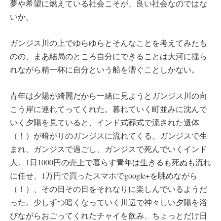
夢や希望に燃えている社会こそが、良い社会なのではな
いか。
ガンジス川の上でゆらゆらとそんなことを考えてみたも
のの、まあ結局のところ自分にできることは大河に揺ら
れながら精一杯に自分という船を漕ぐことしかない。
青年は夕陽が綺麗だから一緒に見ようとガンジス川の向
こう岸に連れてってくれた。暮れていく町並みに沈んで
いく夕陽を見ていると、インド式葬式で流された遺体
（！）が暗がりのガンジスに流れてくる。ガンジスで生
まれ、ガンジスで過ごし、ガンジスで死んでいくインド
人。1日1000円の売上で暮らす青年は生きるも死ぬも流れ
に任せ、1万円で買ったスマホでgoogle+を眺めながら
（！）、その日その日をそれなりに楽しんでいるようだ
った。少しずつ暗くなっていく川辺で神々しい夕陽を浴
びながらおごってくれたチャイを飲み、ちょっとだけ日