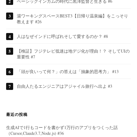
ベーシックインカムの時代に黒澤監督と生きる #6
湯ワーキングスペースBEST3【日帰り温泉編】をこっそり
教えます #26
人はなぜインドに呼ばれそして愛するのか？ #8
【検証】フジテレビ低迷は地デジ化が理由！？ そしてUIの
重要性 #7
「頭が良いって何？」の答えは「抽象的思考力」 #13
自由人たるエンジニアはアジャイル旅行へ出よ #3
最近の投稿
生成AIで1行もコードを書かず1万行のアプリをつくった話
（Cursor,Claude3.7,Node.js) #36