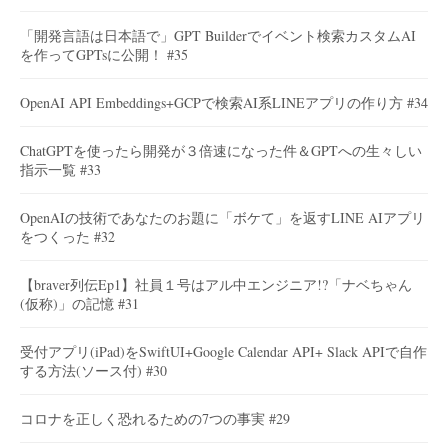
「開発言語は日本語で」GPT Builderでイベント検索カスタムAI
を作ってGPTsに公開！ #35
OpenAI API Embeddings+GCPで検索AI系LINEアプリの作り方 #34
ChatGPTを使ったら開発が３倍速になった件＆GPTへの生々しい
指示一覧 #33
OpenAIの技術であなたのお題に「ボケて」を返すLINE AIアプリ
をつくった #32
【braver列伝Ep1】社員１号はアル中エンジニア!?「ナベちゃん
(仮称)」の記憶 #31
受付アプリ(iPad)をSwiftUI+Google Calendar API+ Slack APIで自作
する方法(ソース付) #30
コロナを正しく恐れるための7つの事実 #29