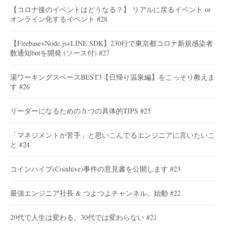
【コロナ後のイベントはどうなる？】 リアルに戻るイベント or
オンライン化するイベント #28
【Firebase+Node.js+LINE SDK】230行で東京都コロナ新規感染者
数通知botを開発 (ソース付) #27
湯ワーキングスペースBEST3【日帰り温泉編】をこっそり教えま
す #26
リーダーになるための５つの具体的TIPS #25
「マネジメントが苦手」と思いこんでるエンジニアに言いたいこ
と #24
コインハイブ(Coinhive)事件の意見書を公開します #23
最強エンジニア社長 & つよつよチャンネル。始動 #22
20代で人生は変わる。30代では変わらない #21