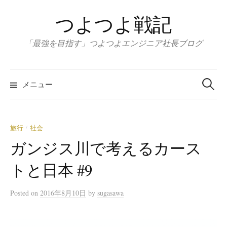
コ
つよつよ戦記
ン
テ
「最強を目指す」つよつよエンジニア社長ブログ
ン
ツ
検
へ
索:
メニュー
ス
キ
ッ
旅行
社会
/
プ
ガンジス川で考えるカース
トと日本 #9
Posted
on
2016年8月10日
by
sugasawa