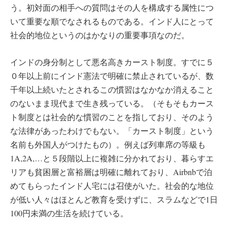
う。初対面の相手への質問はその人を構成する属性につ
いて重要な順でなされるものである。インド人にとって
社会的地位というのはかなりの重要事項なのだ。
インドの身分制として悪名高きカースト制度。すでに５
０年以上前にインド憲法で明確に禁止されているが、数
千年以上続いたとされるこの慣習はなかなか消えること
のないまま現代まで生き残っている。（そもそもカース
ト制度とは社会的な慣習のことを指しており、そのよう
な法律があったわけでもない。「カースト制度」という
名前も外国人がつけたもの）。例えば列車席の等級も
1A,2A,…と５段階以上に複雑に分かれており、暮らすエ
リアも貧困層と富裕層は明確に離れており、Airbnbで泊
めてもらったインド人宅には召使がいた。社会的な地位
が低い人々はほとんど教育を受けずに、スラムなどで1日
100円未満の生活を続けている。