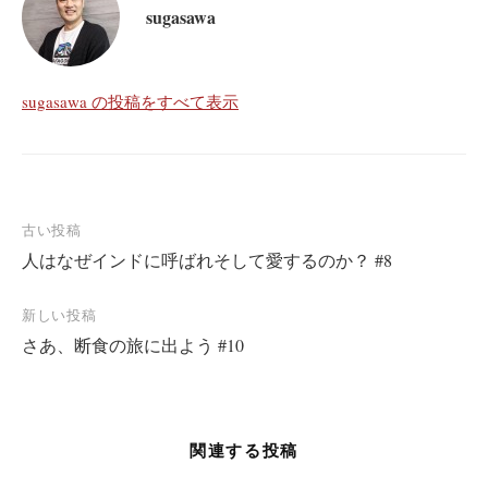
sugasawa
sugasawa の投稿をすべて表示
投
古い投稿
人はなぜインドに呼ばれそして愛するのか？ #8
稿
ナ
新しい投稿
ビ
さあ、断食の旅に出よう #10
ゲ
ー
シ
関連する投稿
ョ