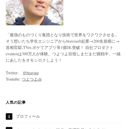
「最強のものづくり集団となり技術で世界をワクワクさせる」
そう想いたち学生エンジニアからbravesoft起業→200名規模に→
首相官邸,TVer,ボケてアプリ等1億DL突破！ 自社プロダクト
eventosは300万人が体験。つよつよ目指しまだまだ挑戦中、一緒
にあしたをオモシロクしよう！
Twitter:
@braving
Youtube:
つよつよch
人気の記事
プロフィール