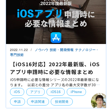
2022.11.22
ノウハウ
技術・開発情報
テクノロジー・
専門技術
【iOS16対応】2022年最新版、iOS
アプリ申請時に必要な情報まとめ
iOS申請時に必要な情報シリーズの2022年最新版にな
ります。 以前との差分 アプリ名の最大文字数が30文
字になりました。 スクリーンショットについての説明
iOS
アプリ
iOS16
iPhone
を変更いたしました。 ビルドファイルについての説
申請
申請関連
技術開発