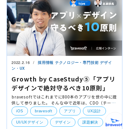
自社事業（BtoB・BtoC）
AR・VR
2022.2.16
採用情報
テクノロジー・専門技術
デザイ
ン・UX
Growth by CaseStudy⑤「アプリ
デザインで絶対守るべき10原則」
bravesoftではこれまでに800本のアプリを世の中に提
供して参りました。 そんな中で近年は、CDO（チーフ
デザインオフィサー）に青木が就任したり、
iOS
bravesoft
アプリ
UX設計
GoodDesign賞を受賞したり、開発だけではなくデザ
インもできる開発会
UI/UXデザイン
デザイン
課題解決