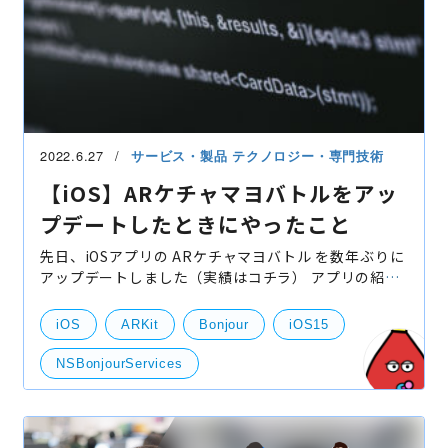
2022.6.27
サービス・製品
テクノロジー・専門技術
【iOS】ARケチャマヨバトルをアッ
プデートしたときにやったこと
先日、iOSアプリの ARケチャマヨバトル を数年ぶりに
アップデートしました（実績はコチラ） アプリの紹介
動画 https://www.youtube.com/watch?
v=QZGrlBzmKZ0 このアプリ自体3年半ぶりのアップ
iOS
ARKit
Bonjour
iOS15
デートだったことや、
NSBonjourServices
NSLocalNetworkUsageDescription
NSUserTrackingUsageDescription
swift