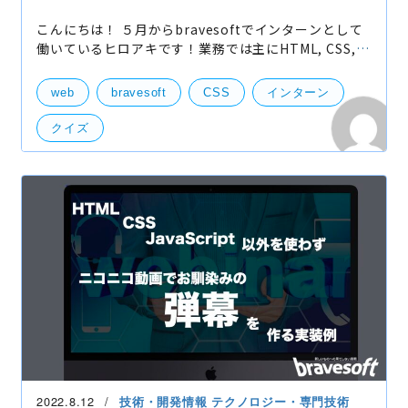
こんにちは！ ５月からbravesoftでインターンとして
働いているヒロアキです！業務では主にHTML, CSS,
JavaScriptといった言語を使いLive! アンケートを開
発しています。今回ブログを執筆する機会を頂いたの
web
bravesoft
CSS
インターン
でCSSの
クイズ
2022.8.12
技術・開発情報
テクノロジー・専門技術