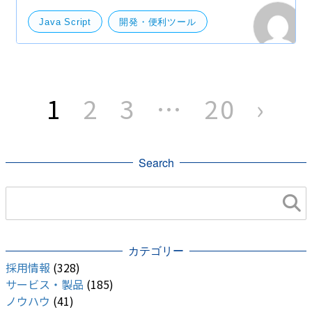
Java Script
開発・便利ツール
投
稿
1
2
3
…
20
›
の
ペ
ー
ジ
送
り
Search
カテゴリー
採用情報
(328)
サービス・製品
(185)
ノウハウ
(41)