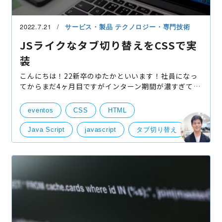
2022.7.21
サービス・製品
テクノロジー・専門技術
JSライクなタブ切り替えをCSSで実
装
こんにちは！22新卒のゆたかといいます！社員になっ
てからまだ4ヶ月目ですがインターン期間が濃すぎても
う長年いるかのような感覚に陥っております笑さて、
今回ご紹介したいのは「CSSでタブ切り替えを実装す
eventos
CSS
HTML
る方法
Java Script
javascript
タブ切り替え