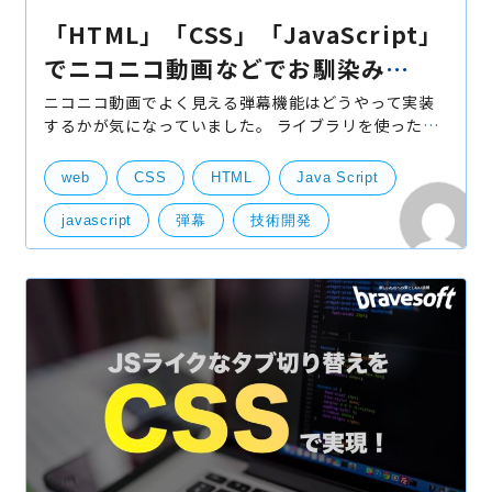
「HTML」「CSS」「JavaScript」
でニコニコ動画などでお馴染み
の”弾幕”を作る実装例
ニコニコ動画でよく見える弾幕機能はどうやって実装
するかが気になっていました。 ライブラリを使った
ら、すぐにできると思いますが、サイトも重くなるリ
スクもあります。 今回はブログでライブラリとフレー
web
CSS
HTML
Java Script
ムワー
javascript
弾幕
技術開発
サーバー