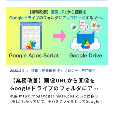
事業成長
原則
Andoroid
UI・UXデザイン
2022.2.9
技術・開発情報
テクノロジー・専門技術
【業務改善】画像URLから画像を
Googleドライブのフォルダにアッ
プロードするツール
概要 https://hogehoge/image.png という画像の
URLがわかっていて、それをファイルとしてGoogleド
ライブの好きなフォルダにアップロードできます 動画
フォルダIDはGoogleドライブのURLが下記の場