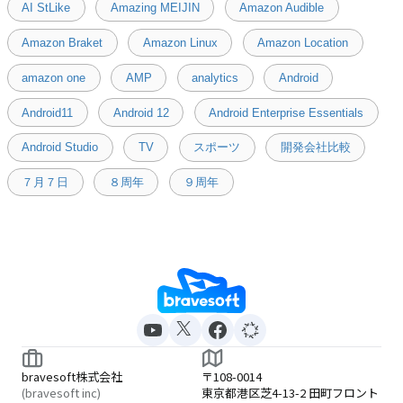
AI StLike
Amazing MEIJIN
Amazon Audible
Amazon Braket
Amazon Linux
Amazon Location
amazon one
AMP
analytics
Android
Android11
Android 12
Android Enterprise Essentials
Android Studio
TV
スポーツ
開発会社比較
７月７日
８周年
９周年
bravesoft株式会社
〒108-0014
(bravesoft inc)
東京都港区芝4-13-2 田町フロント