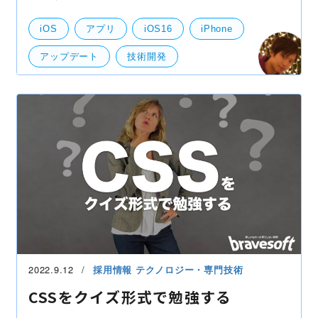
iOS16対応を続々と行っております。 iOS16は私目線
曲者で、対応しなければ特定の画面が全く使えなくな
iOS
アプリ
iOS16
iPhone
ってしまうよ
アップデート
技術開発
2022.9.12
採用情報
テクノロジー・専門技術
CSSをクイズ形式で勉強する